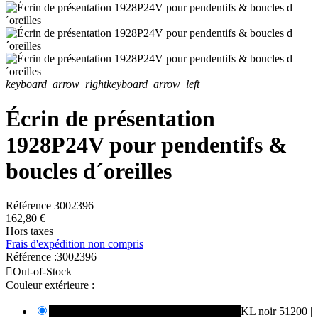
keyboard_arrow_right
keyboard_arrow_left
Écrin de présentation
1928P24V pour pendentifs &
boucles d´oreilles
Référence
3002396
162,80 €
Hors taxes
Frais d'expédition non compris
Référence :
3002396

Out-of-Stock
Couleur extérieure :
KL noir 51200 | Intérieur PIC noir 40200

KL noir 51200 |