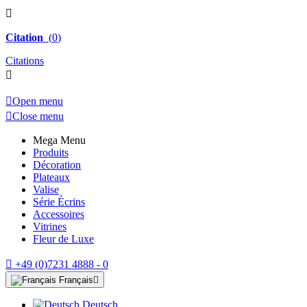

Citation
(
0
)
Citations


Open menu

Close menu
Mega Menu
Produits
Décoration
Plateaux
Valise
Série Écrins
Accessoires
Vitrines
Fleur de Luxe

+49 (0)7231 4888 - 0
Français

Deutsch