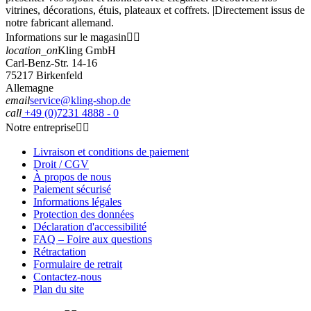
vitrines, décorations, étuis, plateaux et coffrets. |Directement issus de
notre fabricant allemand.
Informations sur le magasin


location_on
Kling GmbH
Carl-Benz-Str. 14-16
75217 Birkenfeld
Allemagne
email
service@kling-shop.de
call
+49 (0)7231 4888 - 0
Notre entreprise


Livraison et conditions de paiement
Droit / CGV
À propos de nous
Paiement sécurisé
Informations légales
Protection des données
Déclaration d'accessibilité
FAQ – Foire aux questions
Rétractation
Formulaire de retrait
Contactez-nous
Plan du site