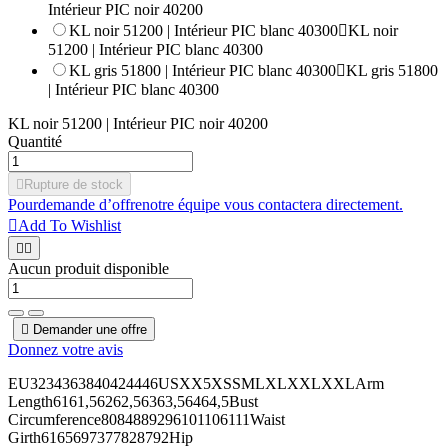
Intérieur PIC noir 40200
KL noir 51200 | Intérieur PIC blanc 40300

KL noir
51200 | Intérieur PIC blanc 40300
KL gris 51800 | Intérieur PIC blanc 40300

KL gris 51800
| Intérieur PIC blanc 40300
KL noir 51200 | Intérieur PIC noir 40200
Quantité

Rupture de stock
Pour
demande d’offre
notre équipe vous contactera directement.

Add To Wishlist


Aucun produit disponible

Demander une offre
Donnez votre avis
EU3234363840424446USXX5XSSMLXLXXLXXLArm
Length6161,56262,56363,56464,5Bust
Circumference8084889296101106111Waist
Girth6165697377828792Hip