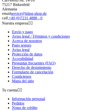
Carl-Benz-Str. 14-16
75217 Birkenfeld
Alemania
email
service@kling-shop.de
call
+49 (0)7231 4888 - 0
Nuestra empresa


Envío y pago
Aviso legal / Términos y condiciones
Acerca de nosotros
Pago seguro
Aviso legal
Protección de datos
Accesibilidad
Preguntas frecuentes (FAQ)
Derecho de desistimiento
Formulario de cancelación
Contáctenos
Mapa del sitio
Tu cuenta


Información personal
Pedidos
Notas de crédito