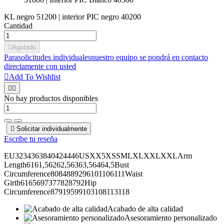
KL negro 51200 | interior PIC negro 40200
Cantidad

Agotado
Para
solicitudes individuales
nuestro equipo se pondrá en contacto
directamente con usted

Add To Wishlist


No hay productos disponibles

Solicitar individualmente
Escribe tu reseña
EU3234363840424446USXX5XSSMLXLXXLXXLArm
Length6161,56262,56363,56464,5Bust
Circumference8084889296101106111Waist
Girth6165697377828792Hip
Circumference87919599103108113118
Acabado de alta calidad
Asesoramiento personalizado