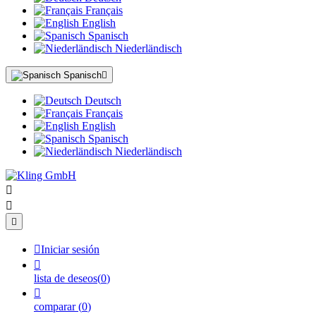
Français
English
Spanisch
Niederländisch
Spanisch

Deutsch
Français
English
Spanisch
Niederländisch




Iniciar sesión

lista de deseos
(
0
)

comparar
(
0
)