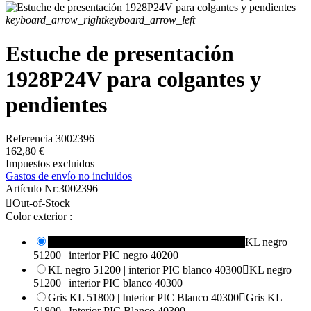
keyboard_arrow_right
keyboard_arrow_left
Estuche de presentación
1928P24V para colgantes y
pendientes
Referencia
3002396
162,80 €
Impuestos excluidos
Gastos de envío no incluidos
Artículo Nr:
3002396

Out-of-Stock
Color exterior :
KL negro 51200 | interior PIC negro 40200

KL negro
51200 | interior PIC negro 40200
KL negro 51200 | interior PIC blanco 40300

KL negro
51200 | interior PIC blanco 40300
Gris KL 51800 | Interior PIC Blanco 40300

Gris KL
51800 | Interior PIC Blanco 40300