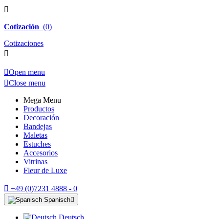

Cotización
(
0
)
Cotizaciones


Open menu

Close menu
Mega Menu
Productos
Decoración
Bandejas
Maletas
Estuches
Accesorios
Vitrinas
Fleur de Luxe

+49 (0)7231 4888 - 0
Spanisch

Deutsch