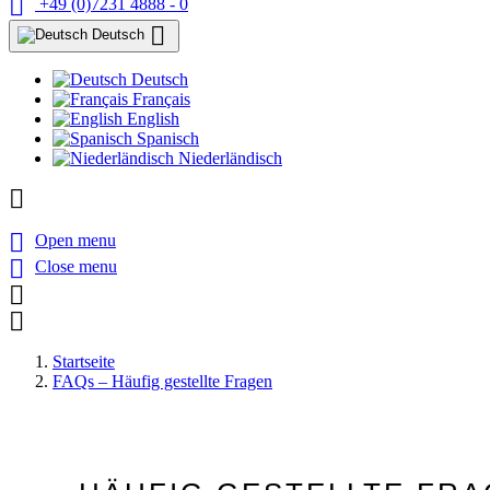

+49 (0)7231 4888 - 0

Deutsch
Deutsch
Français
English
Spanisch
Niederländisch


Open menu

Close menu


Startseite
FAQs – Häufig gestellte Fragen