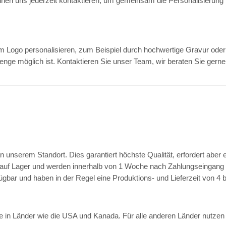
können uns jederzeit kontaktieren, um gemeinsam die Personalisierung 
rem Logo personalisieren, zum Beispiel durch hochwertige Gravur ode
enge möglich ist. Kontaktieren Sie unser Team, wir beraten Sie ger
t an unserem Standort. Dies garantiert höchste Qualität, erfordert abe
el auf Lager und werden innerhalb von 1 Woche nach Zahlungseingang
erfügbar und haben in der Regel eine Produktions- und Lieferzeit von 4
in Länder wie die USA und Kanada. Für alle anderen Länder nutzen Sie