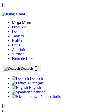

Mega Menu
Produkte
Dekoration
Tabletts
Koffer
Etuis
Zubehör
Vitrinen
Fleur de Luxe

Deutsch
Deutsch
Français
English
Spanisch
Niederländisch
