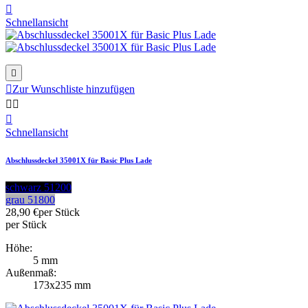

Schnellansicht


Zur Wunschliste hinzufügen



Schnellansicht
Abschlussdeckel 35001X für Basic Plus Lade
schwarz 51200
grau 51800
28,90 €
per Stück
per Stück
Höhe:
5 mm
Außenmaß:
173x235 mm