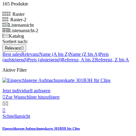
165 Produkte
Raster
Raster-2
Listenansicht
Listenansicht-2
Katalog
Sortiert nach:
Relevanz

Best sales
Relevanz
Name (A bis Z)
Name (Z bis A)
Preis
(aufsteigend)
Preis (absteigend)
Referenz, A bis Z
Referenz, Z bis A
Aktive Filter
Jetzt individuell anfragen

Zur Wunschliste hinzufügen



Schnellansicht
Eingeschlagene Aufmachungskarte 301B3H für Clips