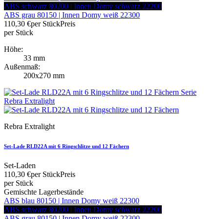
ABS schwarz 80200 | Innen Domy schwarz 22200
ABS grau 80150 | Innen Domy weiß 22300
110,30 €
per Stück
Preis
per Stück
Höhe:
33 mm
Außenmaß:
200x270 mm
Rebra Extralight
Set-Lade RLD22A mit 6 Ringschlitze und 12 Fächern
Set-Laden
110,30 €
per Stück
Preis
per Stück
Gemischte Lagerbestände
ABS blau 80150 | Innen Domy weiß 22300
ABS schwarz 80200 | Innen Domy schwarz 22200
ABS grau 80150 | Innen Domy weiß 22300