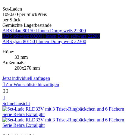
Set-Laden
109,60 €
per Stück
Preis
per Stück
Gemischte Lagerbestände
ABS blau 80150 | Innen Domy weiß 22300
ABS schwarz 80200 | Innen Domy schwarz 22200
ABS grau 80150 | Innen Domy weiß 22300
Höhe:
33 mm
Außenmaß:
200x270 mm
Jetzt individuell anfragen

Zur Wunschliste hinzufügen



Schnellansicht