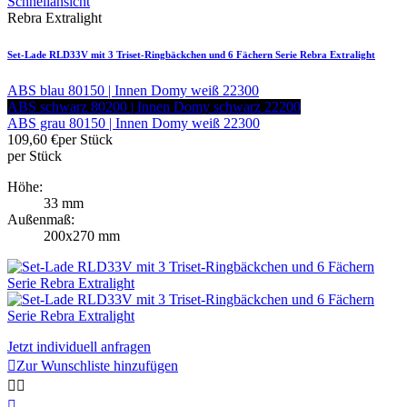
Schnellansicht
Rebra Extralight
Set-Lade RLD33V mit 3 Triset-Ringbäckchen und 6 Fächern Serie Rebra Extralight
ABS blau 80150 | Innen Domy weiß 22300
ABS schwarz 80200 | Innen Domy schwarz 22200
ABS grau 80150 | Innen Domy weiß 22300
109,60 €
per Stück
per Stück
Höhe:
33 mm
Außenmaß:
200x270 mm
Jetzt individuell anfragen

Zur Wunschliste hinzufügen


