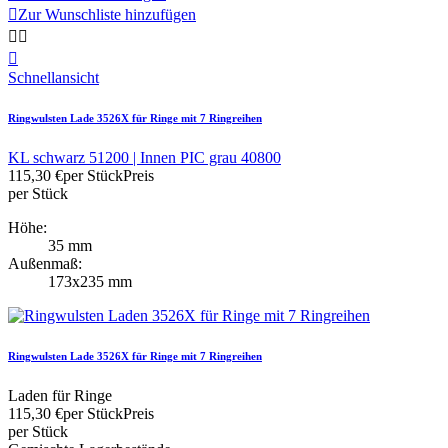

Zur Wunschliste hinzufügen



Schnellansicht
Ringwulsten Lade 3526X für Ringe mit 7 Ringreihen
KL schwarz 51200 | Innen PIC grau 40800
115,30 €
per Stück
Preis
per Stück
Höhe:
35 mm
Außenmaß:
173x235 mm
Ringwulsten Lade 3526X für Ringe mit 7 Ringreihen
Laden für Ringe
115,30 €
per Stück
Preis
per Stück