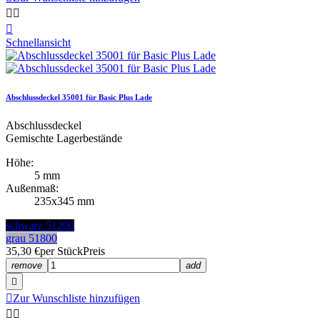



Schnellansicht
Abschlussdeckel 35001 für Basic Plus Lade
Abschlussdeckel
Gemischte Lagerbestände
Höhe:
5 mm
Außenmaß:
235x345 mm
schwarz 51200
grau 51800
35,30 €
per Stück
Preis
remove
add


Zur Wunschliste hinzufügen

