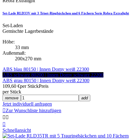
Rebra Extralight
Set-Lade RLD33V mit 3 Triset-Ringbäckchen und 6 Fächern Serie Rebra Extralight
Set-Laden
Gemischte Lagerbestände
Höhe:
33 mm
Außenmaß:
200x270 mm
ABS blau 80150 | Innen Domy weiß 22300
ABS schwarz 80200 | Innen Domy schwarz 22200
ABS grau 80150 | Innen Domy weiß 22300
109,60 €
per Stück
Preis
per Stück
remove
add
Jetzt individuell anfragen

Zur Wunschliste hinzufügen



Schnellansicht