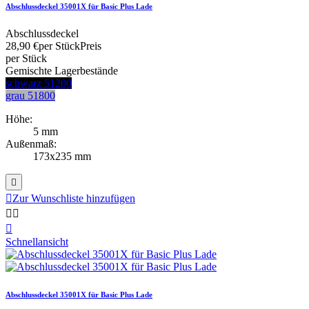
Abschlussdeckel 35001X für Basic Plus Lade
Abschlussdeckel
28,90 €
per Stück
Preis
per Stück
Gemischte Lagerbestände
schwarz 51200
grau 51800
Höhe:
5 mm
Außenmaß:
173x235 mm


Zur Wunschliste hinzufügen



Schnellansicht
Abschlussdeckel 35001X für Basic Plus Lade