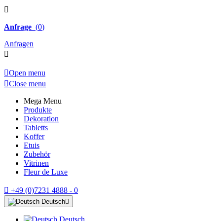

Anfrage
(
0
)
Anfragen


Open menu

Close menu
Mega Menu
Produkte
Dekoration
Tabletts
Koffer
Etuis
Zubehör
Vitrinen
Fleur de Luxe

+49 (0)7231 4888 - 0
Deutsch

Deutsch