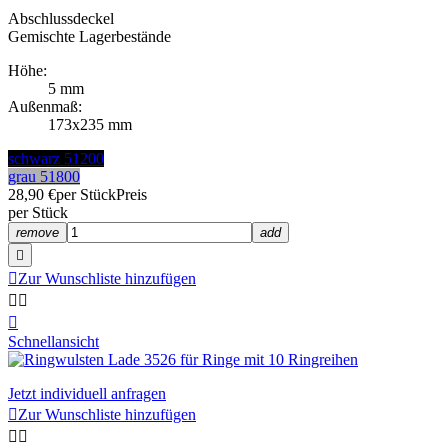
Abschlussdeckel
Gemischte Lagerbestände
Höhe:
5 mm
Außenmaß:
173x235 mm
schwarz 51200
grau 51800
28,90 €
per Stück
Preis
per Stück
remove
add


Zur Wunschliste hinzufügen



Schnellansicht
Jetzt individuell anfragen

Zur Wunschliste hinzufügen

