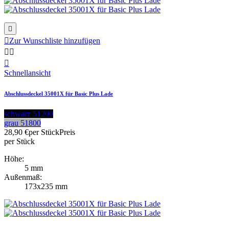


Zur Wunschliste hinzufügen



Schnellansicht
Abschlussdeckel 35001X für Basic Plus Lade
schwarz 51200
grau 51800
28,90 €
per Stück
Preis
per Stück
Höhe:
5 mm
Außenmaß:
173x235 mm