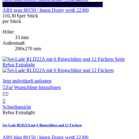
ABS schwarz 80200 | Innen Domy schwarz 22200
ABS grau 80150 | Innen Domy weiß 22300
110,30 €
per Stück
per Stück
Höhe:
33 mm
Außenmaß:
200x270 mm
Jetzt individuell anfragen

Zur Wunschliste hinzufügen



Schnellansicht
Rebra Extralight
Set-Lade RLD22A mit 6 Ringschlitze und 12 Fächern
ABS blau 80150 | Innen Domy weiß 22300