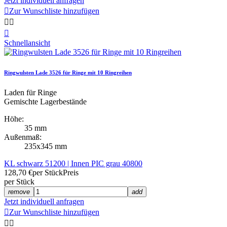
Jetzt individuell anfragen

Zur Wunschliste hinzufügen



Schnellansicht
Ringwulsten Lade 3526 für Ringe mit 10 Ringreihen
Laden für Ringe
Gemischte Lagerbestände
Höhe:
35 mm
Außenmaß:
235x345 mm
KL schwarz 51200 | Innen PIC grau 40800
128,70 €
per Stück
Preis
per Stück
remove
add
Jetzt individuell anfragen

Zur Wunschliste hinzufügen

