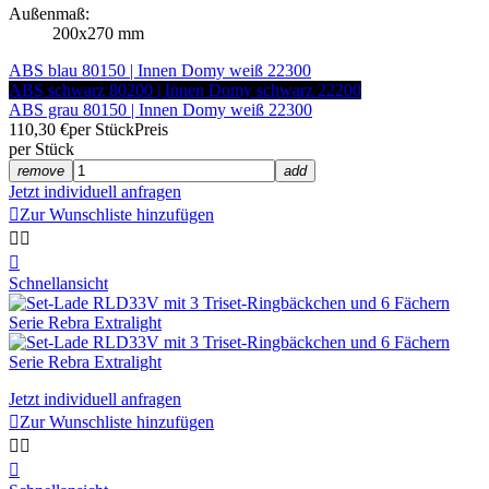
Außenmaß:
200x270 mm
ABS blau 80150 | Innen Domy weiß 22300
ABS schwarz 80200 | Innen Domy schwarz 22200
ABS grau 80150 | Innen Domy weiß 22300
110,30 €
per Stück
Preis
per Stück
remove
add
Jetzt individuell anfragen

Zur Wunschliste hinzufügen



Schnellansicht
Jetzt individuell anfragen

Zur Wunschliste hinzufügen


