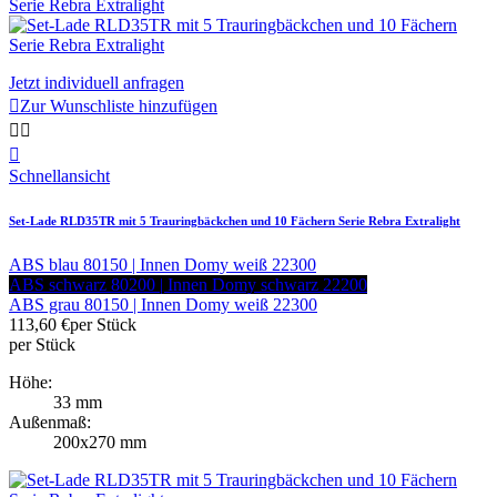
Jetzt individuell anfragen

Zur Wunschliste hinzufügen



Schnellansicht
Set-Lade RLD35TR mit 5 Trauringbäckchen und 10 Fächern Serie Rebra Extralight
ABS blau 80150 | Innen Domy weiß 22300
ABS schwarz 80200 | Innen Domy schwarz 22200
ABS grau 80150 | Innen Domy weiß 22300
113,60 €
per Stück
per Stück
Höhe:
33 mm
Außenmaß:
200x270 mm