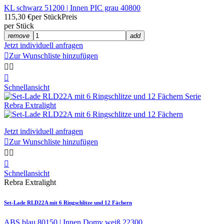
KL schwarz 51200 | Innen PIC grau 40800
115,30 €
per Stück
Preis
per Stück
remove
add
Jetzt individuell anfragen

Zur Wunschliste hinzufügen



Schnellansicht
Jetzt individuell anfragen

Zur Wunschliste hinzufügen



Schnellansicht
Rebra Extralight
Set-Lade RLD22A mit 6 Ringschlitze und 12 Fächern
ABS blau 80150 | Innen Domy weiß 22300