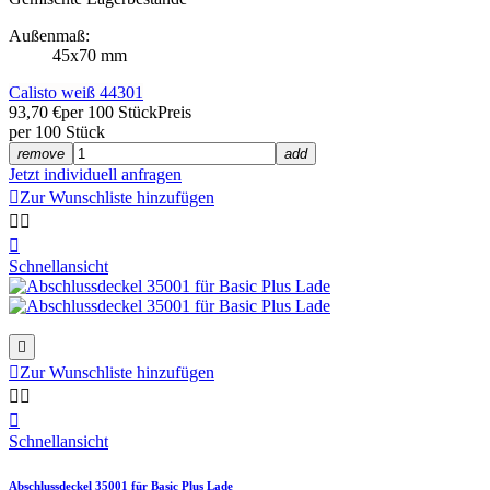
Außenmaß:
45x70 mm
Calisto weiß 44301
93,70 €
per 100 Stück
Preis
per 100 Stück
remove
add
Jetzt individuell anfragen

Zur Wunschliste hinzufügen



Schnellansicht


Zur Wunschliste hinzufügen



Schnellansicht
Abschlussdeckel 35001 für Basic Plus Lade