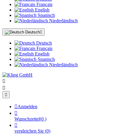
Français
English
Spanisch
Niederländisch
Deutsch

Deutsch
Français
English
Spanisch
Niederländisch




Anmelden

Wunschzettel
(
0
)

vergleichen Sie
(
0
)