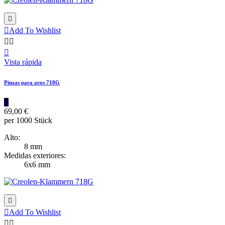


Add To Wishlist



Vista rápida
Pinzas para aros 718G
|||
69,00 €
per 1000 Stück
Alto:
8 mm
Medidas exteriores:
6x6 mm


Add To Wishlist

