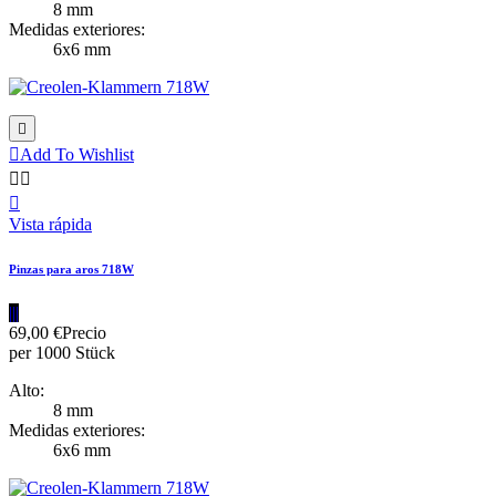
8 mm
Medidas exteriores:
6x6 mm


Add To Wishlist



Vista rápida
Pinzas para aros 718W
|||
69,00 €
Precio
per 1000 Stück
Alto:
8 mm
Medidas exteriores:
6x6 mm