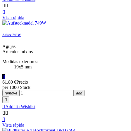



Vista rápida
Alfiler 749W
Agujas
Artículos mixtos
Medidas exteriores:
19x5 mm
|||
61,80 €
Precio
per 1000 Stück
remove
add


Add To Wishlist



Vista rápida