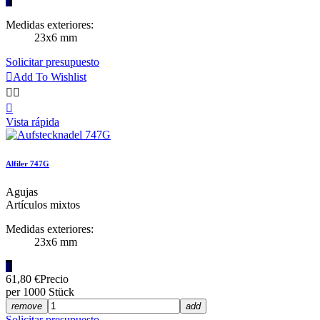
|||
Medidas exteriores:
23x6 mm
Solicitar presupuesto

Add To Wishlist



Vista rápida
Alfiler 747G
Agujas
Artículos mixtos
Medidas exteriores:
23x6 mm
|||
61,80 €
Precio
per 1000 Stück
remove
add
Solicitar presupuesto