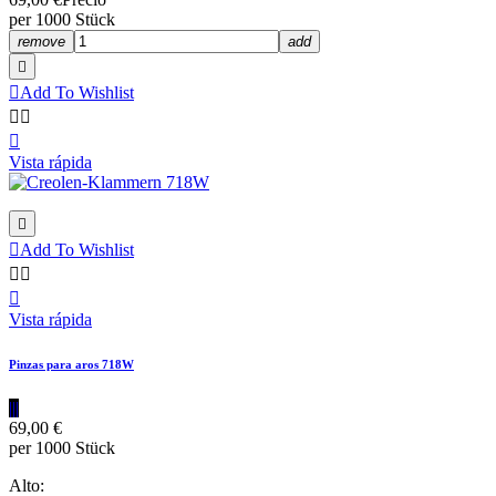
per 1000 Stück
remove
add


Add To Wishlist



Vista rápida


Add To Wishlist



Vista rápida
Pinzas para aros 718W
|||
69,00 €
per 1000 Stück
Alto: