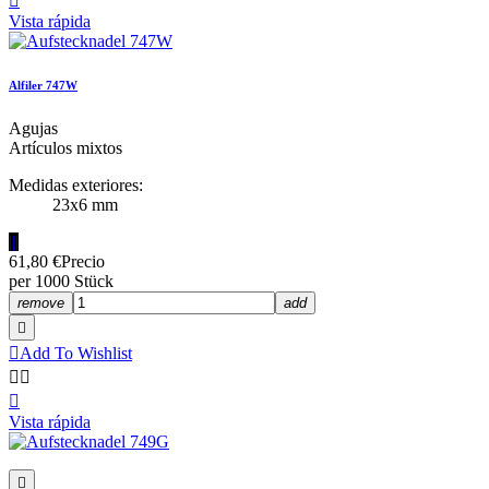

Vista rápida
Alfiler 747W
Agujas
Artículos mixtos
Medidas exteriores:
23x6 mm
|||
61,80 €
Precio
per 1000 Stück
remove
add


Add To Wishlist



Vista rápida
