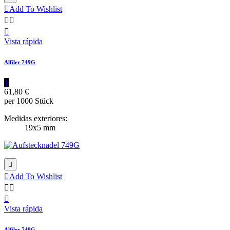

Add To Wishlist



Vista rápida
Alfiler 749G
|||
61,80 €
per 1000 Stück
Medidas exteriores:
19x5 mm


Add To Wishlist



Vista rápida
Alfiler 749G