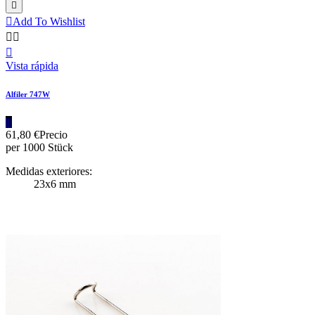


Add To Wishlist



Vista rápida
Alfiler 747W
|||
61,80 €
Precio
per 1000 Stück
Medidas exteriores:
23x6 mm