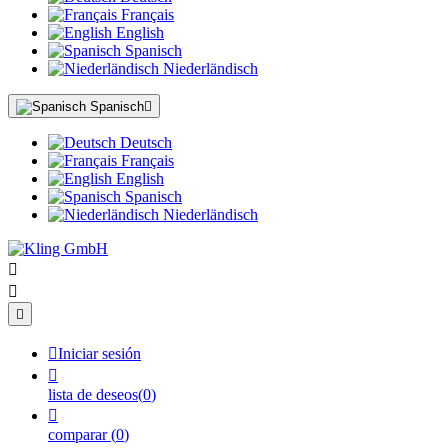
Français
English
Spanisch
Niederländisch
Spanisch

Deutsch
Français
English
Spanisch
Niederländisch




Iniciar sesión

lista de deseos
(
0
)

comparar
(
0
)