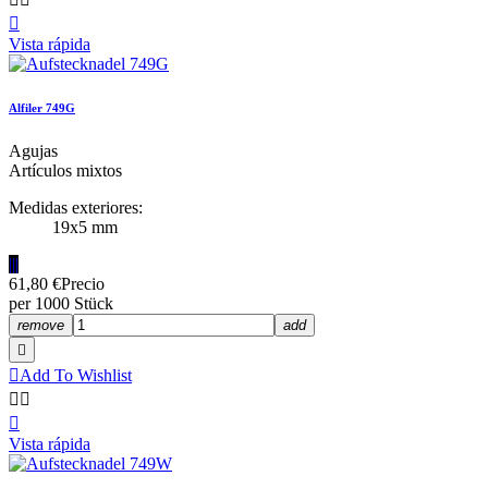

Vista rápida
Alfiler 749G
Agujas
Artículos mixtos
Medidas exteriores:
19x5 mm
|||
61,80 €
Precio
per 1000 Stück
remove
add


Add To Wishlist



Vista rápida