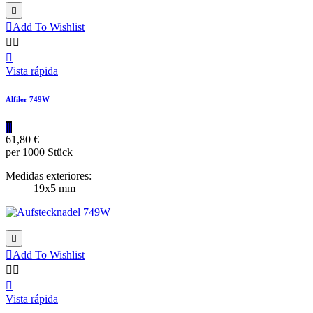


Add To Wishlist



Vista rápida
Alfiler 749W
|||
61,80 €
per 1000 Stück
Medidas exteriores:
19x5 mm


Add To Wishlist



Vista rápida