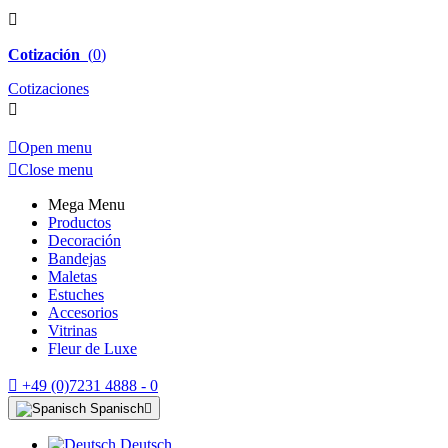

Cotización
(
0
)
Cotizaciones


Open menu

Close menu
Mega Menu
Productos
Decoración
Bandejas
Maletas
Estuches
Accesorios
Vitrinas
Fleur de Luxe

+49 (0)7231 4888 - 0
Spanisch

Deutsch