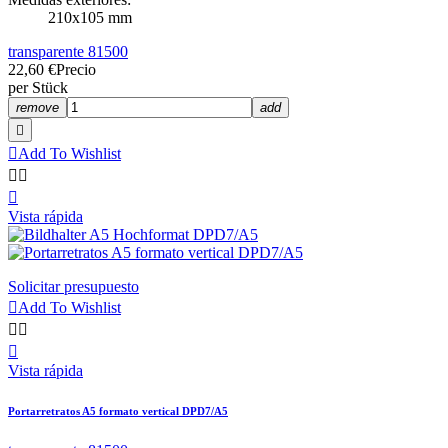
210x105 mm
transparente 81500
22,60 €
Precio
per Stück
remove
add


Add To Wishlist



Vista rápida
Solicitar presupuesto

Add To Wishlist



Vista rápida
Portarretratos A5 formato vertical DPD7/A5