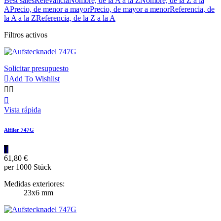
Best sales
Relevancia
Nombre, de la A a la Z
Nombre, de la Z a la
A
Precio, de menor a mayor
Precio, de mayor a menor
Referencia, de
la A a la Z
Referencia, de la Z a la A
Filtros activos
Solicitar presupuesto

Add To Wishlist



Vista rápida
Alfiler 747G
|||
61,80 €
per 1000 Stück
Medidas exteriores:
23x6 mm