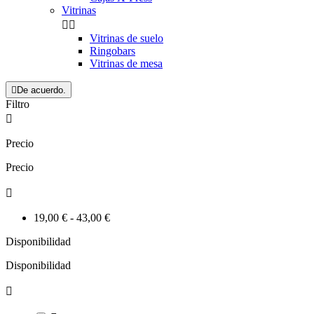
Vitrinas


Vitrinas de suelo
Ringobars
Vitrinas de mesa

De acuerdo.
Filtro

Precio
Precio

19,00 € - 43,00 €
Disponibilidad
Disponibilidad
