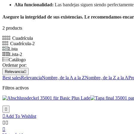
Alta funcionalidad:
Las bandejas siguen siendo perfectamente a
Asegure la integridad de sus existencias. Le recomendamos encare
2 products
Cuadrícula
Cuadrícula-2
Lista
Lista-2
Catálogo
Ordenar por:
Relevancia

Best sales
Relevancia
Nombre, de la A a la Z
Nombre, de la Z a la A
Pr
Filtros activos


Add To Wishlist


