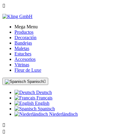

Mega Menu
Productos
Decoración
Bandejas
Maletas
Estuches
Accesorios
Vitrinas
Fleur de Luxe
Spanisch

Deutsch
Français
English
Spanisch
Niederländisch

