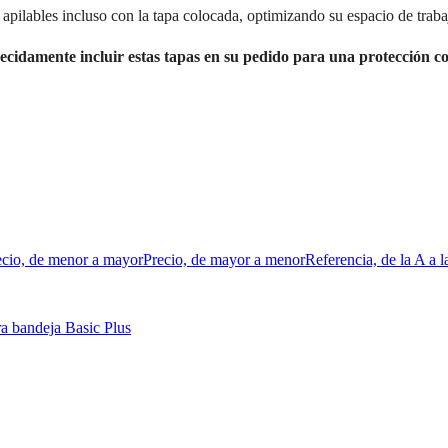
pilables incluso con la tapa colocada, optimizando su espacio de traba
cidamente incluir estas tapas en su pedido para una protección co
ecio, de menor a mayor
Precio, de mayor a menor
Referencia, de la A a l