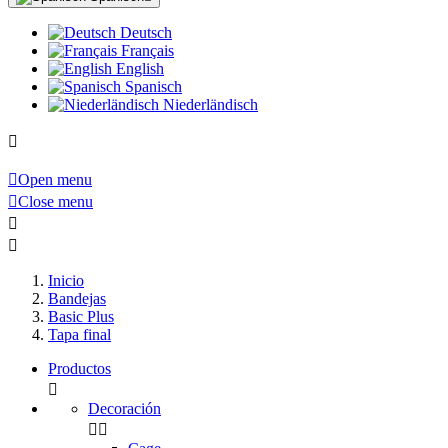
Deutsch
Français
English
Spanisch
Niederländisch


Open menu

Close menu


Inicio
Bandejas
Basic Plus
Tapa final
Productos

Decoración

