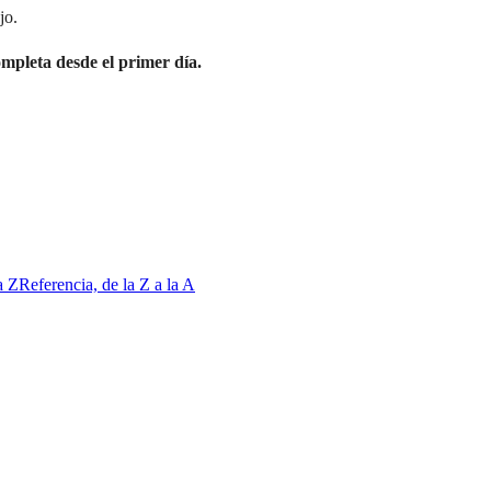
jo.
mpleta desde el primer día.
a Z
Referencia, de la Z a la A