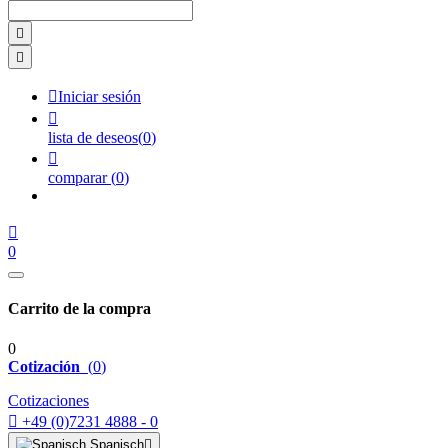



Iniciar sesión

lista de deseos
(
0
)

comparar
(
0
)

0
Carrito de la compra
0
Cotización
(
0
)
Cotizaciones

+49 (0)7231 4888 - 0
Spanisch
