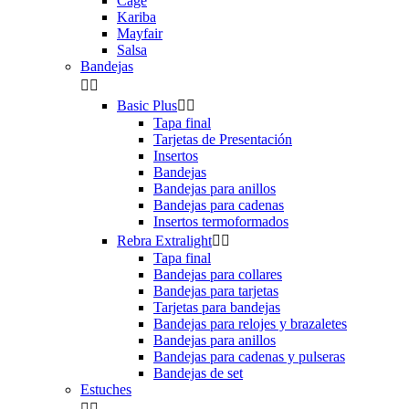
Cage
Kariba
Mayfair
Salsa
Bandejas


Basic Plus


Tapa final
Tarjetas de Presentación
Insertos
Bandejas
Bandejas para anillos
Bandejas para cadenas
Insertos termoformados
Rebra Extralight


Tapa final
Bandejas para collares
Bandejas para tarjetas
Tarjetas para bandejas
Bandejas para relojes y brazaletes
Bandejas para anillos
Bandejas para cadenas y pulseras
Bandejas de set
Estuches

