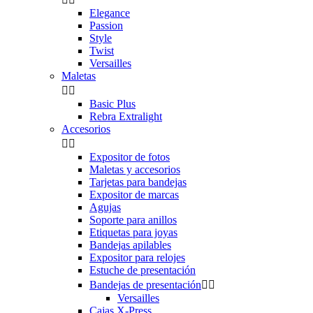
Elegance
Passion
Style
Twist
Versailles
Maletas


Basic Plus
Rebra Extralight
Accesorios


Expositor de fotos
Maletas y accesorios
Tarjetas para bandejas
Expositor de marcas
Agujas
Soporte para anillos
Etiquetas para joyas
Bandejas apilables
Expositor para relojes
Estuche de presentación
Bandejas de presentación


Versailles
Cajas X-Press