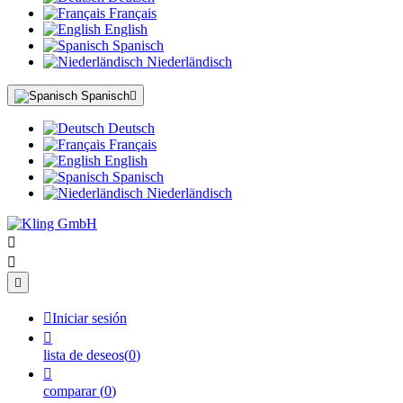
Français
English
Spanisch
Niederländisch
Spanisch

Deutsch
Français
English
Spanisch
Niederländisch




Iniciar sesión

lista de deseos
(
0
)

comparar
(
0
)