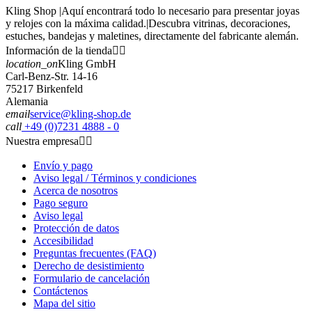
Kling Shop |Aquí encontrará todo lo necesario para presentar joyas
y relojes con la máxima calidad.|Descubra vitrinas, decoraciones,
estuches, bandejas y maletines, directamente del fabricante alemán.
Información de la tienda


location_on
Kling GmbH
Carl-Benz-Str. 14-16
75217 Birkenfeld
Alemania
email
service@kling-shop.de
call
+49 (0)7231 4888 - 0
Nuestra empresa


Envío y pago
Aviso legal / Términos y condiciones
Acerca de nosotros
Pago seguro
Aviso legal
Protección de datos
Accesibilidad
Preguntas frecuentes (FAQ)
Derecho de desistimiento
Formulario de cancelación
Contáctenos
Mapa del sitio