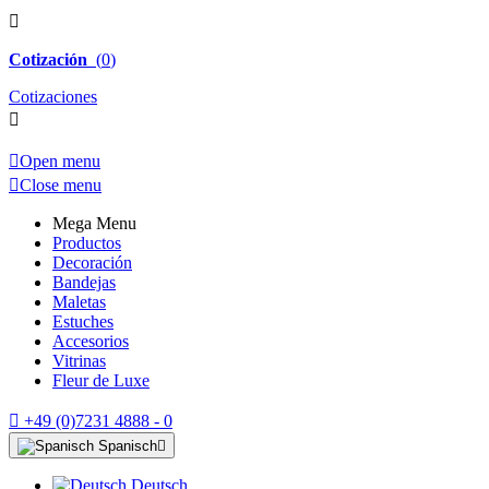

Cotización
(
0
)
Cotizaciones


Open menu

Close menu
Mega Menu
Productos
Decoración
Bandejas
Maletas
Estuches
Accesorios
Vitrinas
Fleur de Luxe

+49 (0)7231 4888 - 0
Spanisch

Deutsch