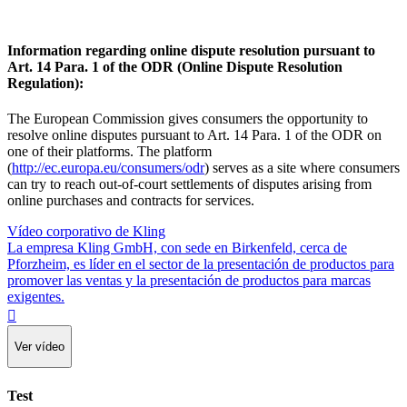
Information regarding online dispute resolution pursuant to
Art. 14 Para. 1 of the ODR (Online Dispute Resolution
Regulation):
The European Commission gives consumers the opportunity to
resolve online disputes pursuant to Art. 14 Para. 1 of the ODR on
one of their platforms. The platform
(
http://ec.europa.eu/consumers/odr
) serves as a site where consumers
can try to reach out-of-court settlements of disputes arising from
online purchases and contracts for services.
Vídeo corporativo de Kling
La empresa Kling GmbH, con sede en Birkenfeld, cerca de
Pforzheim, es líder en el sector de la presentación de productos para
promover las ventas y la presentación de productos para marcas
exigentes.

Ver vídeo
Test