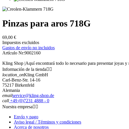
Pinzas para aros 718G
69,00 €
Impuestos excluidos
Gastos de envío no incluidos
Artículo Nr:
9002160
Kling Shop |Aquí encontrará todo lo necesario para presentar joyas y 
Información de la tienda


location_on
Kling GmbH
Carl-Benz-Str. 14-16
75217 Birkenfeld
Alemania
email
service@kling-shop.de
call
+49 (0)7231 4888 - 0
Nuestra empresa


Envío y pago
Aviso legal / Términos y condiciones
Acerca de nosotros