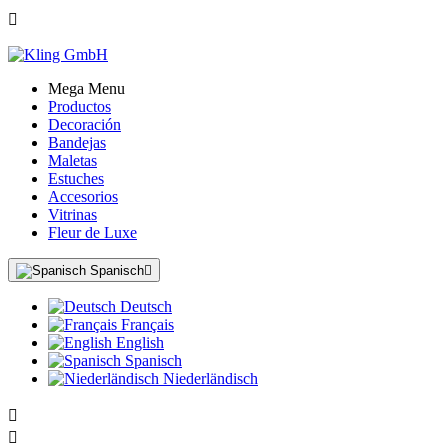

Mega Menu
Productos
Decoración
Bandejas
Maletas
Estuches
Accesorios
Vitrinas
Fleur de Luxe
Spanisch

Deutsch
Français
English
Spanisch
Niederländisch

