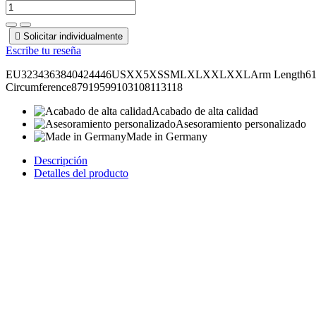

Solicitar individualmente
Escribe tu reseña
EU3234363840424446USXX5XSSMLXLXXLXXLArm Length6161,562
Circumference87919599103108113118
Acabado de alta calidad
Asesoramiento personalizado
Made in Germany
Descripción
Detalles del producto