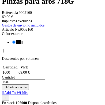
Pinzas para aros 718G
Referencia
9002160
69,00 €
Impuestos excluidos
Gastos de envío no incluidos
Artículo Nr:
9002160
Color exterior :
|||

|||
|||
Descuentos por volumen
Cantidad
VPE
1000
69,00 €
Cantidad

Añadir al carrito

Add To Wishlist


En stock
102000
Disponibleartículos