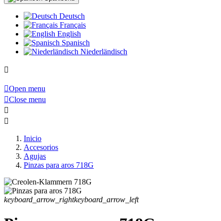
Deutsch
Français
English
Spanisch
Niederländisch


Open menu

Close menu


Inicio
Accesorios
Agujas
Pinzas para aros 718G
keyboard_arrow_right
keyboard_arrow_left