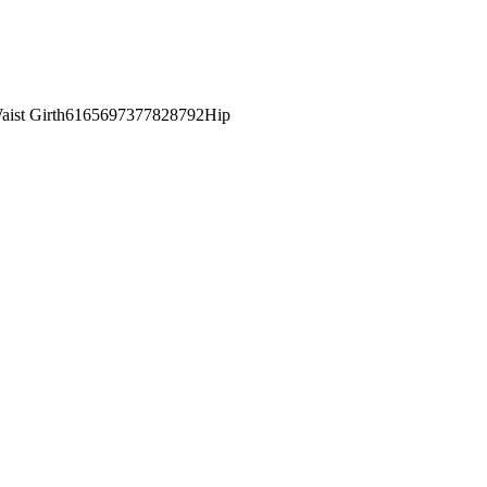
st Girth6165697377828792Hip