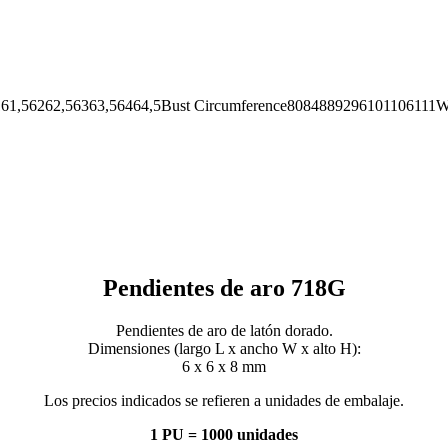
62,56363,56464,5Bust Circumference8084889296101106111Wai
Pendientes de aro 718G
Pendientes de aro de latón dorado.
Dimensiones (largo L x ancho W x alto H):
6 x 6 x 8 mm
Los precios indicados se refieren a unidades de embalaje.
1 PU = 1000 unidades