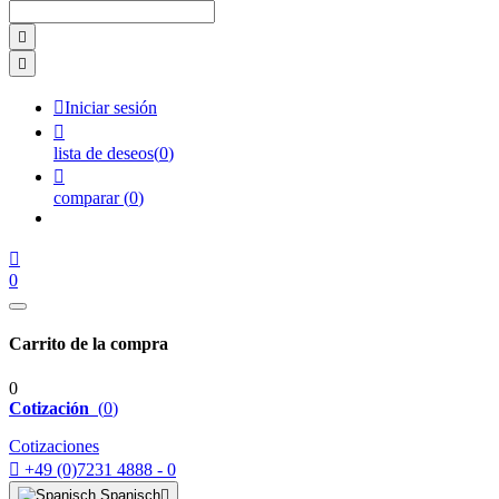



Iniciar sesión

lista de deseos
(
0
)

comparar
(
0
)

0
Carrito de la compra
0
Cotización
(
0
)
Cotizaciones

+49 (0)7231 4888 - 0
Spanisch
