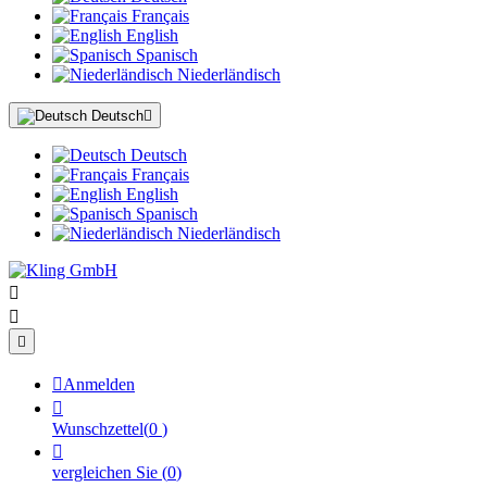
Français
English
Spanisch
Niederländisch
Deutsch

Deutsch
Français
English
Spanisch
Niederländisch




Anmelden

Wunschzettel
(
0
)

vergleichen Sie
(
0
)