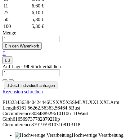
11
6,60 €
25
6,10 €
50
5,80 €
100
5,30 €
Menge

In den Warenkorb
Zur Wunschliste hinzufügen



Auf Lager
98
Stück erhältlich

Jetzt individuell anfragen
Rezension schreiben
EU3234363840424446USXX5XSSMLXLXXLXXLArm
Length6161,56262,56363,56464,5Bust
Circumference8084889296101106111Waist
Girth6165697377828792Hip
Circumference87919599103108113118
Hochwertige Verarbeitung