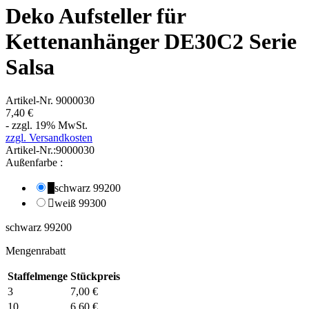
Deko Aufsteller für
Kettenanhänger DE30C2 Serie
Salsa
Artikel-Nr.
9000030
7,40 €
- zzgl. 19% MwSt.
zzgl. Versandkosten
Artikel-Nr.:
9000030
Außenfarbe :
schwarz 99200

schwarz 99200
weiß 99300

weiß 99300
schwarz 99200
Mengenrabatt
Staffelmenge
Stückpreis
3
7,00 €
10
6,60 €