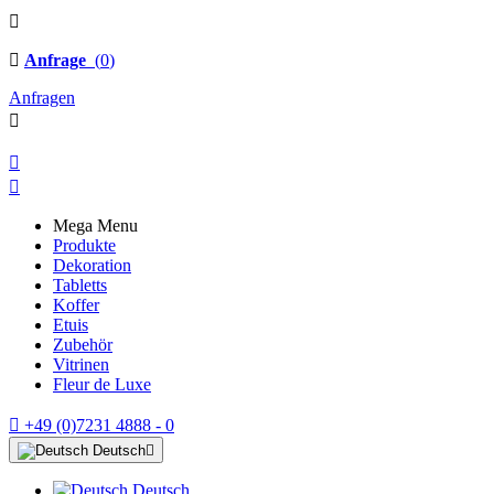

Anfrage
(
0
)
Anfragen

Open menu

Close menu

Mega Menu
Produkte
Dekoration
Tabletts
Koffer
Etuis
Zubehör
Vitrinen
Fleur de Luxe

+49 (0)7231 4888 - 0
Deutsch

Deutsch