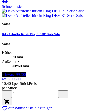

Schnellansicht
Salsa
Deko Aufsteller für ein Ring DE30R1 Serie Salsa
Salsa
Höhe:
70 mm
Außenmaß:
40x60 mm
schwarz 99200
weiß 99300
10,40 €
per Stück
Preis
per Stück
remove
add


Zur Wunschliste hinzufügen