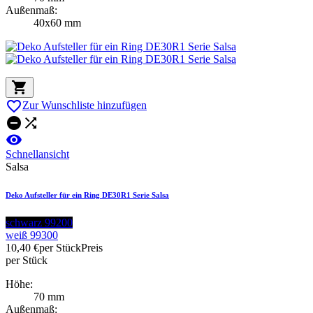
Außenmaß:
40x60 mm


Zur Wunschliste hinzufügen



Schnellansicht
Salsa
Deko Aufsteller für ein Ring DE30R1 Serie Salsa
schwarz 99200
weiß 99300
10,40 €
per Stück
Preis
per Stück
Höhe:
70 mm
Außenmaß: