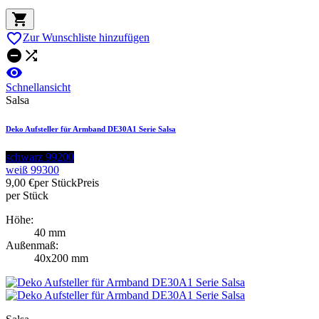


Zur Wunschliste hinzufügen



Schnellansicht
Salsa
Deko Aufsteller für Armband DE30A1 Serie Salsa
schwarz 99200
weiß 99300
9,00 €
per Stück
Preis
per Stück
Höhe:
40 mm
Außenmaß:
40x200 mm