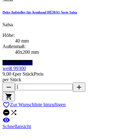
Deko Aufsteller für Armband DE30A1 Serie Salsa
Salsa
Höhe:
40 mm
Außenmaß:
40x200 mm
schwarz 99200
weiß 99300
9,00 €
per Stück
Preis
per Stück
remove
add


Zur Wunschliste hinzufügen



Schnellansicht