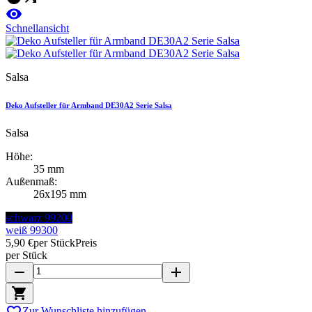

Schnellansicht
Salsa
Deko Aufsteller für Armband DE30A2 Serie Salsa
Salsa
Höhe:
35 mm
Außenmaß:
26x195 mm
schwarz 99200
weiß 99300
5,90 €
per Stück
Preis
per Stück
remove
add


Zur Wunschliste hinzufügen