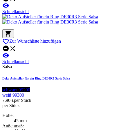

Schnellansicht


Zur Wunschliste hinzufügen



Schnellansicht
Salsa
Deko Aufsteller für ein Ring DE30R3 Serie Salsa
schwarz 99200
weiß 99300
7,90 €
per Stück
per Stück
Höhe:
45 mm
Außenmaß: