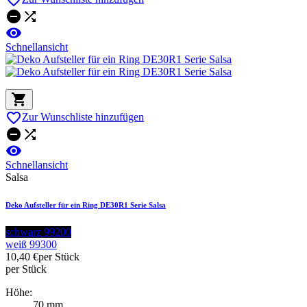



Schnellansicht


Zur Wunschliste hinzufügen



Schnellansicht
Salsa
Deko Aufsteller für ein Ring DE30R1 Serie Salsa
schwarz 99200
weiß 99300
10,40 €
per Stück
per Stück
Höhe:
70 mm