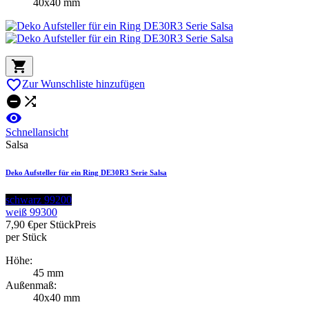
40x40 mm


Zur Wunschliste hinzufügen



Schnellansicht
Salsa
Deko Aufsteller für ein Ring DE30R3 Serie Salsa
schwarz 99200
weiß 99300
7,90 €
per Stück
Preis
per Stück
Höhe:
45 mm
Außenmaß:
40x40 mm