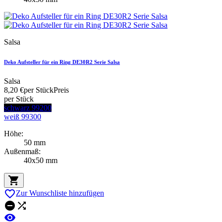
Salsa
Deko Aufsteller für ein Ring DE30R2 Serie Salsa
Salsa
8,20 €
per Stück
Preis
per Stück
schwarz 99200
weiß 99300
Höhe:
50 mm
Außenmaß:
40x50 mm


Zur Wunschliste hinzufügen


