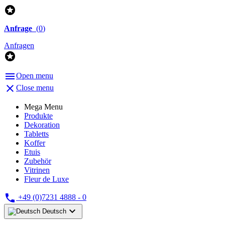

Anfrage
(
0
)
Anfragen


Open menu

Close menu
Mega Menu
Produkte
Dekoration
Tabletts
Koffer
Etuis
Zubehör
Vitrinen
Fleur de Luxe

+49 (0)7231 4888 - 0

Deutsch