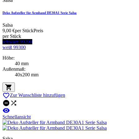
Salsa
Deko Aufsteller für Armband DE30A1 Serie Salsa
Salsa
9,00 €
per Stück
Preis
per Stück
schwarz 99200
weiß 99300
Höhe:
40 mm
Außenmaß:
40x200 mm


Zur Wunschliste hinzufügen



Schnellansicht
Salsa