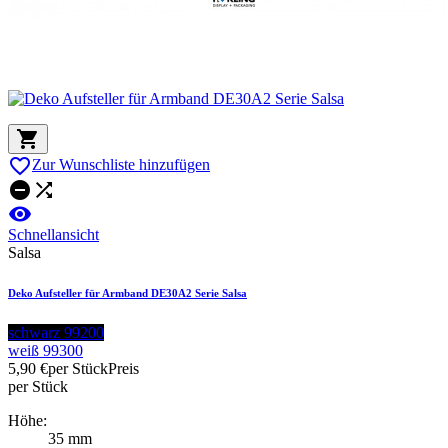


Zur Wunschliste hinzufügen



Schnellansicht
Salsa
Deko Aufsteller für Armband DE30A2 Serie Salsa
schwarz 99200
weiß 99300
5,90 €
per Stück
Preis
per Stück
Höhe:
35 mm