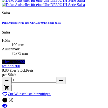
Salsa
Deko Aufsteller für eine Uhr DE30U1H Serie Salsa
Salsa
Höhe:
100 mm
Außenmaß:
75x75 mm
schwarz 99200
weiß 99300
8,80 €
per Stück
Preis
per Stück
remove
add


Zur Wunschliste hinzufügen


