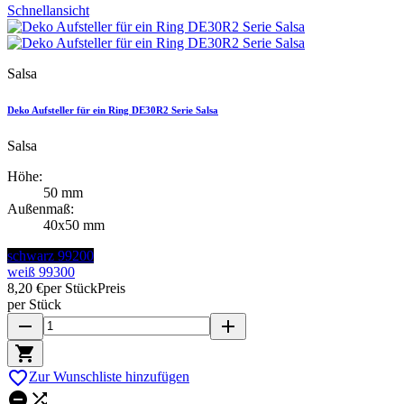
Schnellansicht
Salsa
Deko Aufsteller für ein Ring DE30R2 Serie Salsa
Salsa
Höhe:
50 mm
Außenmaß:
40x50 mm
schwarz 99200
weiß 99300
8,20 €
per Stück
Preis
per Stück
remove
add


Zur Wunschliste hinzufügen

