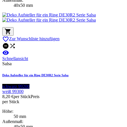
Außenmaß:
40x50 mm


Zur Wunschliste hinzufügen



Schnellansicht
Salsa
Deko Aufsteller für ein Ring DE30R2 Serie Salsa
schwarz 99200
weiß 99300
8,20 €
per Stück
Preis
per Stück
Höhe:
50 mm
Außenmaß:
40x50 mm