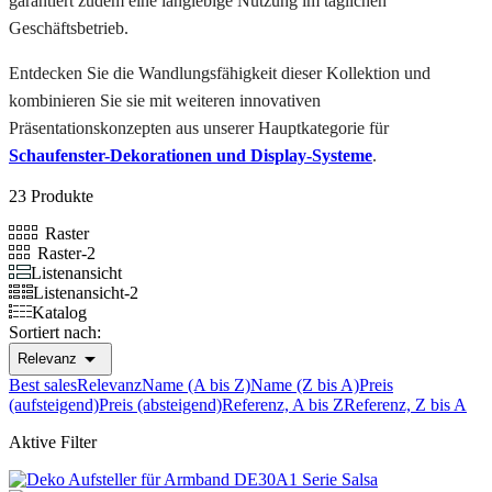
garantiert zudem eine langlebige Nutzung im täglichen
Geschäftsbetrieb.
Entdecken Sie die Wandlungsfähigkeit dieser Kollektion und
kombinieren Sie sie mit weiteren innovativen
Präsentationskonzepten aus unserer Hauptkategorie für
Schaufenster-Dekorationen und Display-Systeme
.
23 Produkte
Raster
Raster-2
Listenansicht
Listenansicht-2
Katalog
Sortiert nach:

Relevanz
Best sales
Relevanz
Name (A bis Z)
Name (Z bis A)
Preis
(aufsteigend)
Preis (absteigend)
Referenz, A bis Z
Referenz, Z bis A
Aktive Filter