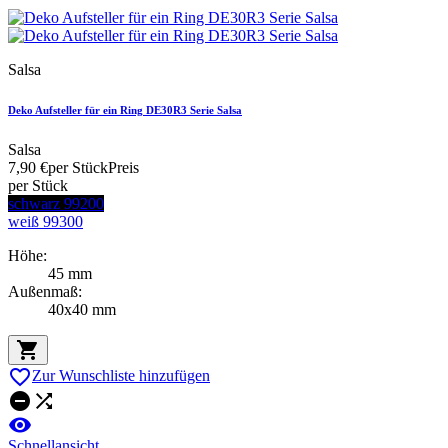
Salsa
Deko Aufsteller für ein Ring DE30R3 Serie Salsa
Salsa
7,90 €
per Stück
Preis
per Stück
schwarz 99200
weiß 99300
Höhe:
45 mm
Außenmaß:
40x40 mm


Zur Wunschliste hinzufügen



Schnellansicht