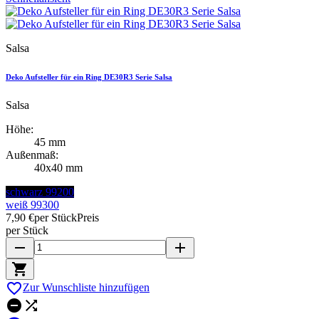
Salsa
Deko Aufsteller für ein Ring DE30R3 Serie Salsa
Salsa
Höhe:
45 mm
Außenmaß:
40x40 mm
schwarz 99200
weiß 99300
7,90 €
per Stück
Preis
per Stück
remove
add


Zur Wunschliste hinzufügen

