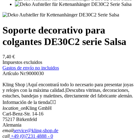
Soporte decorativo para
colgantes DE30C2 serie Salsa
7,40 €
Impuestos excluidos
Gastos de envío no incluidos
Artículo Nr:
9000030
Kling Shop |Aquí encontrará todo lo necesario para presentar joyas
y relojes con la máxima calidad.|Descubra vitrinas, decoraciones,
estuches, bandejas y maletines, directamente del fabricante alemán.
Información de la tienda


location_on
Kling GmbH
Carl-Benz-Str. 14-16
75217 Birkenfeld
Alemania
email
service@kling-shop.de
call
+49 (0)7231 4888 - 0