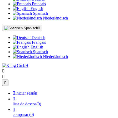
Français
English
Spanisch
Niederländisch
Spanisch

Deutsch
Français
English
Spanisch
Niederländisch




Iniciar sesión

lista de deseos
(
0
)

comparar
(
0
)