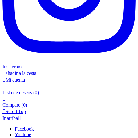
Instagram

añadir a la cesta

Mi cuenta

Lista de deseos
(0)

Compare (
0
)

Scroll Top
Ir arriba

Facebook
Youtube