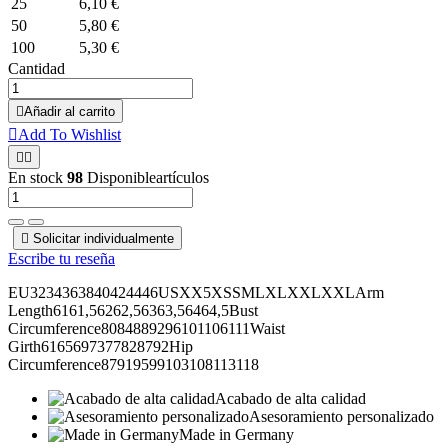
25
6,10 €
50
5,80 €
100
5,30 €
Cantidad

Añadir al carrito

Add To Wishlist


En stock
98
Disponibleartículos

Solicitar individualmente
Escribe tu reseña
EU3234363840424446USXX5XSSMLXLXXLXXLArm
Length6161,56262,56363,56464,5Bust
Circumference8084889296101106111Waist
Girth6165697377828792Hip
Circumference87919599103108113118
Acabado de alta calidad
Asesoramiento personalizado
Made in Germany