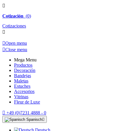

Cotización
(
0
)
Cotizaciones


Open menu

Close menu
Mega Menu
Productos
Decoración
Bandejas
Maletas
Estuches
Accesorios
Vitrinas
Fleur de Luxe

+49 (0)7231 4888 - 0
Spanisch

Deutsch