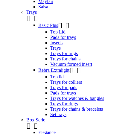
Mayfair
Salsa
Trays




Basic Plus
Top Lid
Pads for trays
Inserts
Trays
Trays for rings
Trays for chains
Vacuum-formed insert


Rebra Extralight
Top lid
Trays for colliers
Trays for pads
Pads for trays
Trays for watches & bangles
Trays for rings
Trays for chains & bracelets
Set trays
Box Serie


Elegance