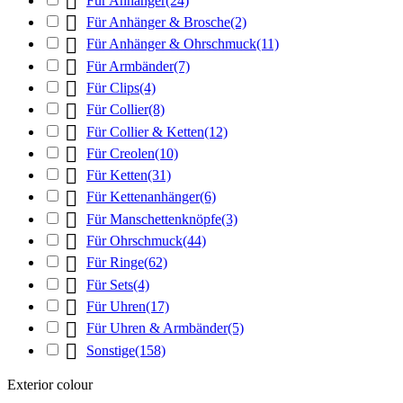

Für Anhänger
(24)

Für Anhänger & Brosche
(2)

Für Anhänger & Ohrschmuck
(11)

Für Armbänder
(7)

Für Clips
(4)

Für Collier
(8)

Für Collier & Ketten
(12)

Für Creolen
(10)

Für Ketten
(31)

Für Kettenanhänger
(6)

Für Manschettenknöpfe
(3)

Für Ohrschmuck
(44)

Für Ringe
(62)

Für Sets
(4)

Für Uhren
(17)

Für Uhren & Armbänder
(5)

Sonstige
(158)
Exterior colour