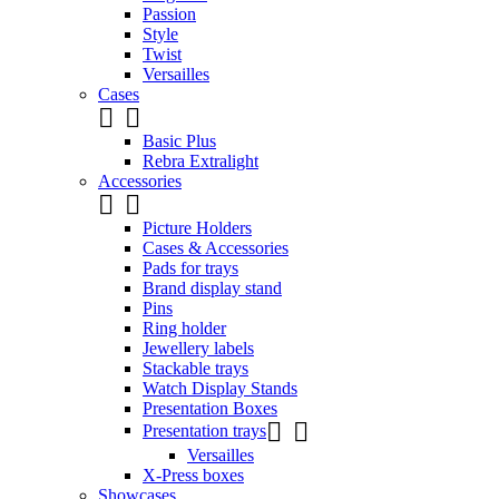
Passion
Style
Twist
Versailles
Cases


Basic Plus
Rebra Extralight
Accessories


Picture Holders
Cases & Accessories
Pads for trays
Brand display stand
Pins
Ring holder
Jewellery labels
Stackable trays
Watch Display Stands
Presentation Boxes


Presentation trays
Versailles
X-Press boxes
Showcases