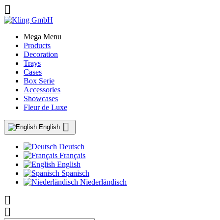

Mega Menu
Products
Decoration
Trays
Cases
Box Serie
Accessories
Showcases
Fleur de Luxe

English
Deutsch
Français
English
Spanisch
Niederländisch

