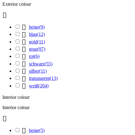
Exterior colour


beige
(9)

blau
(12)

gold
(11)

grau
(97)

rot
(6)

schwarz
(55)

silber
(11)

transparent
(13)

weiß
(204)
Interior colour
Interior colour


beige
(5)