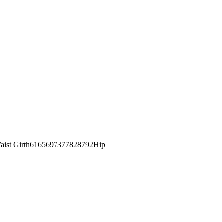
st Girth6165697377828792Hip