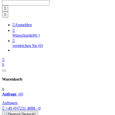



Anmelden

Wunschzettel
(
0
)

vergleichen Sie
(
0
)

0
Warenkorb
0
Anfrage
(
0
)
Anfragen

+49 (0)7231 4888 - 0
Deutsch
