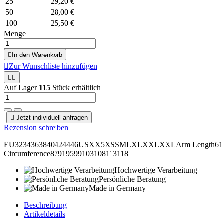
25
29,20 €
50
28,00 €
100
25,50 €
Menge

In den Warenkorb

Zur Wunschliste hinzufügen


Auf Lager
115
Stück erhältlich

Jetzt individuell anfragen
Rezension schreiben
EU3234363840424446USXX5XSSMLXLXXLXXLArm Length6161,562
Circumference87919599103108113118
Hochwertige Verarbeitung
Persönliche Beratung
Made in Germany
Beschreibung
Artikeldetails