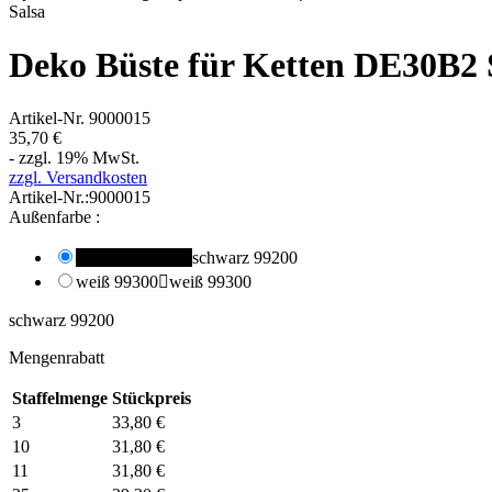
Salsa
Deko Büste für Ketten DE30B2 S
Artikel-Nr.
9000015
35,70 €
- zzgl. 19% MwSt.
zzgl. Versandkosten
Artikel-Nr.:
9000015
Außenfarbe :
schwarz 99200

schwarz 99200
weiß 99300

weiß 99300
schwarz 99200
Mengenrabatt
Staffelmenge
Stückpreis
3
33,80 €
10
31,80 €
11
31,80 €