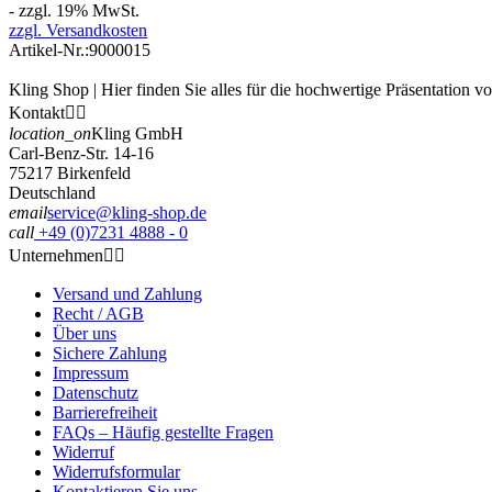
- zzgl. 19% MwSt.
zzgl. Versandkosten
Artikel-Nr.:
9000015
Kling Shop | Hier finden Sie alles für die hochwertige Präsentation 
Kontakt


location_on
Kling GmbH
Carl-Benz-Str. 14-16
75217 Birkenfeld
Deutschland
email
service@kling-shop.de
call
+49 (0)7231 4888 - 0
Unternehmen


Versand und Zahlung
Recht / AGB
Über uns
Sichere Zahlung
Impressum
Datenschutz
Barrierefreiheit
FAQs – Häufig gestellte Fragen
Widerruf
Widerrufsformular
Kontaktieren Sie uns