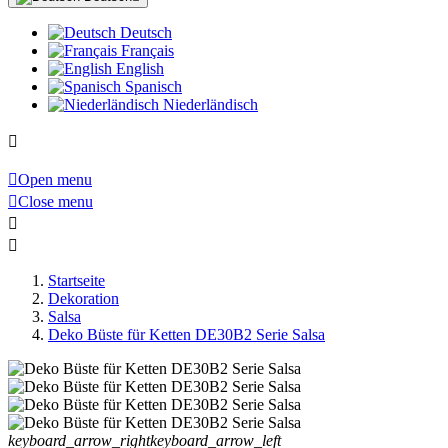
Deutsch
Français
English
Spanisch
Niederländisch


Open menu

Close menu


Startseite
Dekoration
Salsa
Deko Büste für Ketten DE30B2 Serie Salsa
keyboard_arrow_right
keyboard_arrow_left