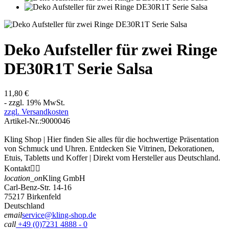
Deko Aufsteller für zwei Ringe
DE30R1T Serie Salsa
11,80 €
- zzgl. 19% MwSt.
zzgl. Versandkosten
Artikel-Nr.:
9000046
Kling Shop | Hier finden Sie alles für die hochwertige Präsentation
von Schmuck und Uhren. Entdecken Sie Vitrinen, Dekorationen,
Etuis, Tabletts und Koffer | Direkt vom Hersteller aus Deutschland.
Kontakt


location_on
Kling GmbH
Carl-Benz-Str. 14-16
75217 Birkenfeld
Deutschland
email
service@kling-shop.de
call
+49 (0)7231 4888 - 0