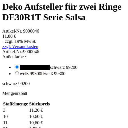
Deko Aufsteller für zwei Ringe
DE30R1T Serie Salsa
Artikel-Nr.
9000046
11,80 €
- zzgl. 19% MwSt.
zzgl. Versandkosten
Artikel-Nr.:
9000046
Außenfarbe :
schwarz 99200

schwarz 99200
weiß 99300

weiß 99300
schwarz 99200
Mengenrabatt
Staffelmenge
Stückpreis
3
11,20 €
10
10,60 €
11
10,60 €