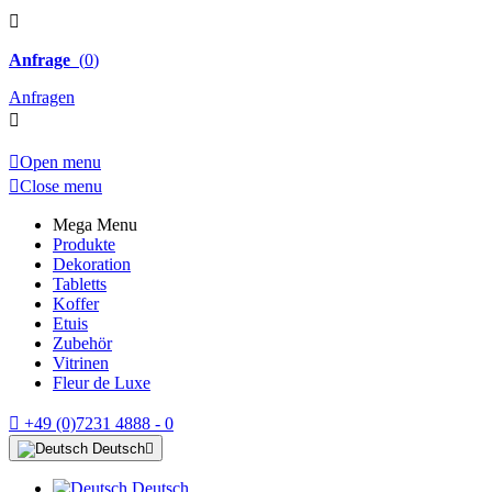

Anfrage
(
0
)
Anfragen


Open menu

Close menu
Mega Menu
Produkte
Dekoration
Tabletts
Koffer
Etuis
Zubehör
Vitrinen
Fleur de Luxe

+49 (0)7231 4888 - 0
Deutsch

Deutsch