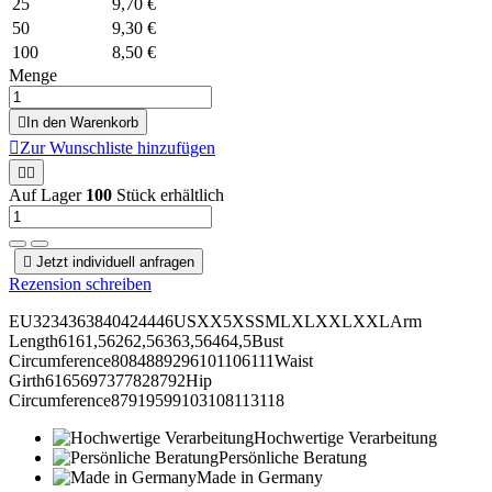
25
9,70 €
50
9,30 €
100
8,50 €
Menge

In den Warenkorb

Zur Wunschliste hinzufügen


Auf Lager
100
Stück erhältlich

Jetzt individuell anfragen
Rezension schreiben
EU3234363840424446USXX5XSSMLXLXXLXXLArm
Length6161,56262,56363,56464,5Bust
Circumference8084889296101106111Waist
Girth6165697377828792Hip
Circumference87919599103108113118
Hochwertige Verarbeitung
Persönliche Beratung
Made in Germany