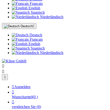
Français
English
Spanisch
Niederländisch
Deutsch

Deutsch
Français
English
Spanisch
Niederländisch




Anmelden

Wunschzettel
(
0
)

vergleichen Sie
(
0
)