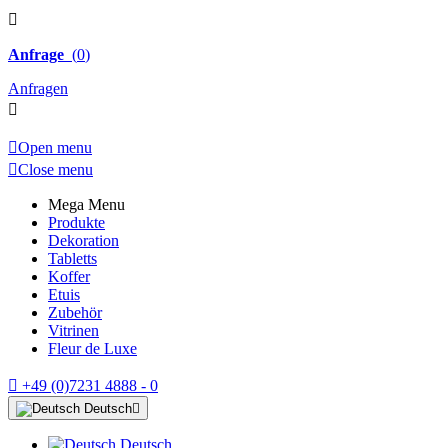

Anfrage
(
0
)
Anfragen


Open menu

Close menu
Mega Menu
Produkte
Dekoration
Tabletts
Koffer
Etuis
Zubehör
Vitrinen
Fleur de Luxe

+49 (0)7231 4888 - 0
Deutsch

Deutsch