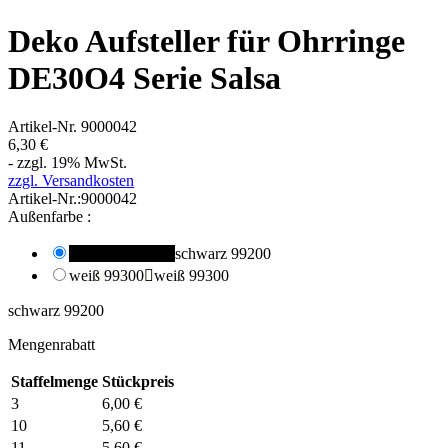
Deko Aufsteller für Ohrringe
DE30O4 Serie Salsa
Artikel-Nr.
9000042
6,30 €
- zzgl. 19% MwSt.
zzgl. Versandkosten
Artikel-Nr.:
9000042
Außenfarbe :
schwarz 99200

schwarz 99200
weiß 99300

weiß 99300
schwarz 99200
Mengenrabatt
Staffelmenge
Stückpreis
3
6,00 €
10
5,60 €
11
5,60 €