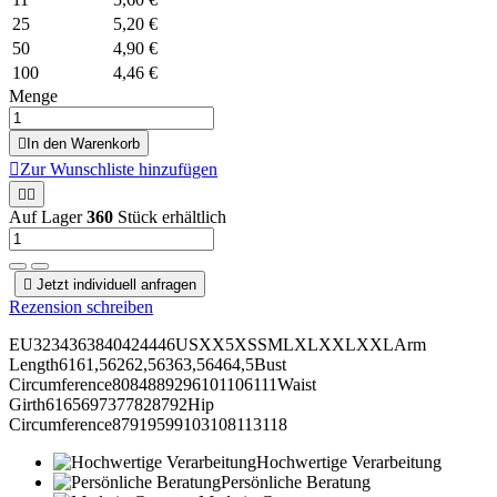
25
5,20 €
50
4,90 €
100
4,46 €
Menge

In den Warenkorb

Zur Wunschliste hinzufügen


Auf Lager
360
Stück erhältlich

Jetzt individuell anfragen
Rezension schreiben
EU3234363840424446USXX5XSSMLXLXXLXXLArm
Length6161,56262,56363,56464,5Bust
Circumference8084889296101106111Waist
Girth6165697377828792Hip
Circumference87919599103108113118
Hochwertige Verarbeitung
Persönliche Beratung