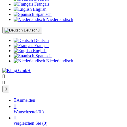
Français
English
Spanisch
Niederländisch
Deutsch

Deutsch
Français
English
Spanisch
Niederländisch




Anmelden

Wunschzettel
(
0
)

vergleichen Sie
(
0
)