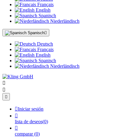
Français
English
Spanisch
Niederländisch
Spanisch

Deutsch
Français
English
Spanisch
Niederländisch




Iniciar sesión

lista de deseos
(
0
)

comparar
(
0
)