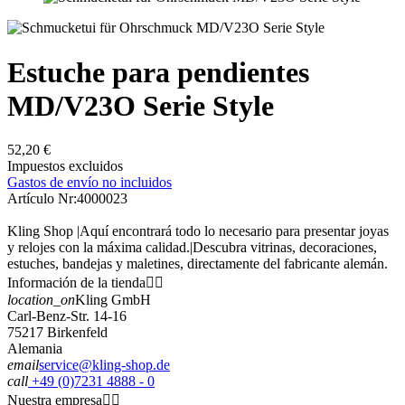
Estuche para pendientes
MD/V23O Serie Style
52,20 €
Impuestos excluidos
Gastos de envío no incluidos
Artículo Nr:
4000023
Kling Shop |Aquí encontrará todo lo necesario para presentar joyas
y relojes con la máxima calidad.|Descubra vitrinas, decoraciones,
estuches, bandejas y maletines, directamente del fabricante alemán.
Información de la tienda


location_on
Kling GmbH
Carl-Benz-Str. 14-16
75217 Birkenfeld
Alemania
email
service@kling-shop.de
call
+49 (0)7231 4888 - 0
Nuestra empresa

