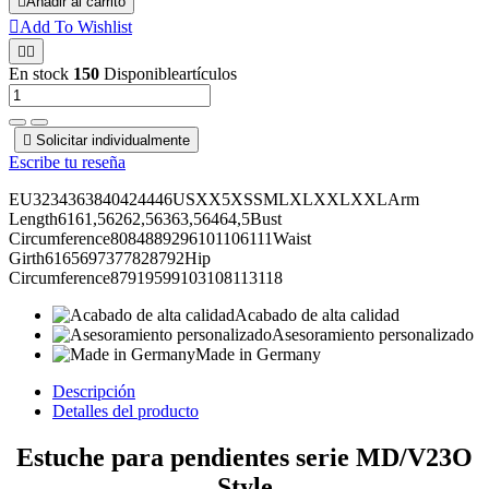

Añadir al carrito

Add To Wishlist


En stock
150
Disponibleartículos

Solicitar individualmente
Escribe tu reseña
EU3234363840424446USXX5XSSMLXLXXLXXLArm
Length6161,56262,56363,56464,5Bust
Circumference8084889296101106111Waist
Girth6165697377828792Hip
Circumference87919599103108113118
Acabado de alta calidad
Asesoramiento personalizado
Made in Germany
Descripción
Detalles del producto
Estuche para pendientes serie MD/V23O
Style