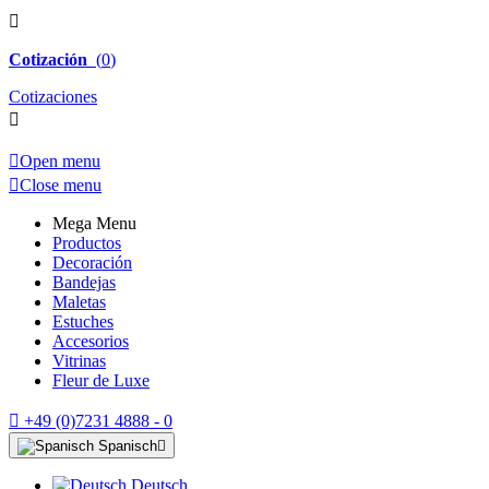

Cotización
(
0
)
Cotizaciones


Open menu

Close menu
Mega Menu
Productos
Decoración
Bandejas
Maletas
Estuches
Accesorios
Vitrinas
Fleur de Luxe

+49 (0)7231 4888 - 0
Spanisch

Deutsch