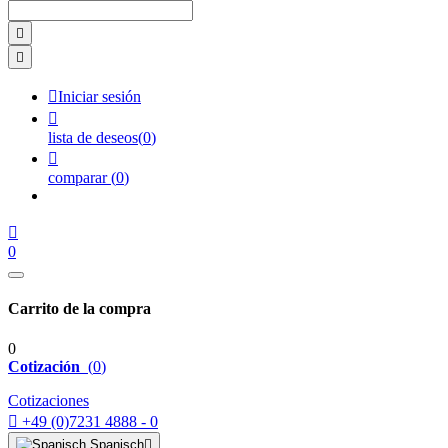



Iniciar sesión

lista de deseos
(
0
)

comparar
(
0
)

0
Carrito de la compra
0
Cotización
(
0
)
Cotizaciones

+49 (0)7231 4888 - 0
Spanisch
