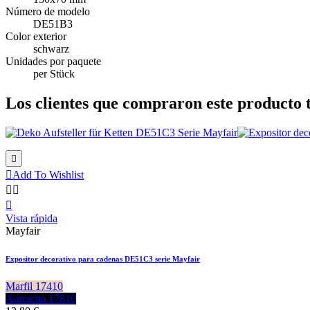
Número de modelo
DE51B3
Color exterior
schwarz
Unidades por paquete
per Stück
Los clientes que compraron este producto


Add To Wishlist



Vista rápida
Mayfair
Expositor decorativo para cadenas DE51C3 serie Mayfair
Marfil 17410
Antracita 17810