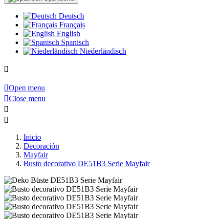
Deutsch
Français
English
Spanisch
Niederländisch


Open menu

Close menu


Inicio
Decoración
Mayfair
Busto decorativo DE51B3 Serie Mayfair