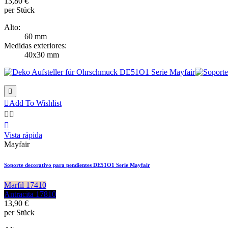
13,80 €
per Stück
Alto:
60 mm
Medidas exteriores:
40x30 mm


Add To Wishlist



Vista rápida
Mayfair
Soporte decorativo para pendientes DE51O1 Serie Mayfair
Marfil 17410
Antracita 17810
13,90 €
per Stück