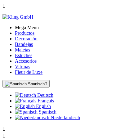

Mega Menu
Productos
Decoración
Bandejas
Maletas
Estuches
Accesorios
Vitrinas
Fleur de Luxe
Spanisch

Deutsch
Français
English
Spanisch
Niederländisch

