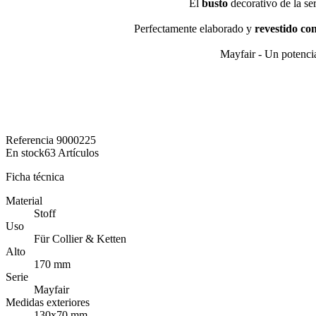
El
busto
decorativo de la se
Perfectamente elaborado y
revestido con
Mayfair - Un potencia
Referencia
9000225
En stock
63 Artículos
Ficha técnica
Material
Stoff
Uso
Für Collier & Ketten
Alto
170 mm
Serie
Mayfair
Medidas exteriores
130x70 mm