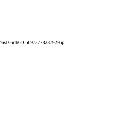
st Girth6165697377828792Hip