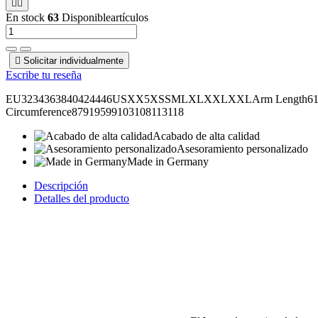


En stock
63
Disponibleartículos

Solicitar individualmente
Escribe tu reseña
EU3234363840424446USXX5XSSMLXLXXLXXLArm Length6161,562
Circumference87919599103108113118
Acabado de alta calidad
Asesoramiento personalizado
Made in Germany
Descripción
Detalles del producto