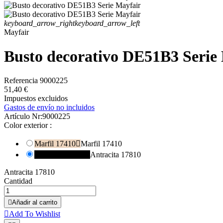
keyboard_arrow_right
keyboard_arrow_left
Mayfair
Busto decorativo DE51B3 Serie
Referencia
9000225
51,40 €
Impuestos excluidos
Gastos de envío no incluidos
Artículo Nr:
9000225
Color exterior :
Marfil 17410

Marfil 17410
Antracita 17810

Antracita 17810
Antracita 17810
Cantidad

Añadir al carrito

Add To Wishlist