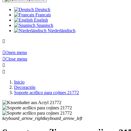
Deutsch
Français
English
Spanisch
Niederländisch


Open menu

Close menu


Inicio
Decoración
Soporte acrílico para cojines 21772
keyboard_arrow_right
keyboard_arrow_left