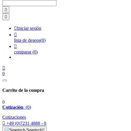



Iniciar sesión

lista de deseos
(
0
)

comparar
(
0
)

0
Carrito de la compra
0
Cotización
(
0
)
Cotizaciones

+49 (0)7231 4888 - 0
Spanisch
