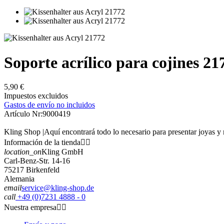
Soporte acrílico para cojines 21
5,90 €
Impuestos excluidos
Gastos de envío no incluidos
Artículo Nr:
9000419
Kling Shop |Aquí encontrará todo lo necesario para presentar joyas y 
Información de la tienda


location_on
Kling GmbH
Carl-Benz-Str. 14-16
75217 Birkenfeld
Alemania
email
service@kling-shop.de
call
+49 (0)7231 4888 - 0
Nuestra empresa

