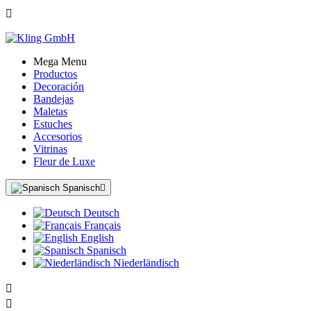

Mega Menu
Productos
Decoración
Bandejas
Maletas
Estuches
Accesorios
Vitrinas
Fleur de Luxe
Spanisch

Deutsch
Français
English
Spanisch
Niederländisch

