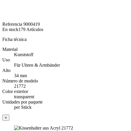
Referencia
9000419
En stock
179 Artículos
Ficha técnica
Material
Kunststoff
Uso
Für Uhren & Armbänder
Alto
34 mm
Número de modelo
21772
Color exterior
transparent
Unidades por paquete
per Stück
×