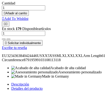
Cantidad

Añadir al carrito

Add To Wishlist


En stock
179
Disponibleartículos

Solicitar individualmente
Escribe tu reseña
EU3234363840424446USXX5XSSMLXLXXLXXLArm Length6161,562
Circumference87919599103108113118
Acabado de alta calidad
Asesoramiento personalizado
Made in Germany
Descripción
Detalles del producto