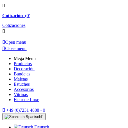

Cotización
(
0
)
Cotizaciones


Open menu

Close menu
Mega Menu
Productos
Decoración
Bandejas
Maletas
Estuches
Accesorios
Vitrinas
Fleur de Luxe

+49 (0)7231 4888 - 0
Spanisch

Deutsch