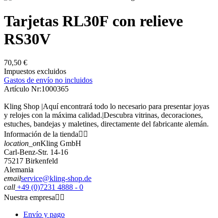
Tarjetas RL30F con relieve
RS30V
70,50 €
Impuestos excluidos
Gastos de envío no incluidos
Artículo Nr:
1000365
Kling Shop |Aquí encontrará todo lo necesario para presentar joyas
y relojes con la máxima calidad.|Descubra vitrinas, decoraciones,
estuches, bandejas y maletines, directamente del fabricante alemán.
Información de la tienda


location_on
Kling GmbH
Carl-Benz-Str. 14-16
75217 Birkenfeld
Alemania
email
service@kling-shop.de
call
+49 (0)7231 4888 - 0
Nuestra empresa


Envío y pago