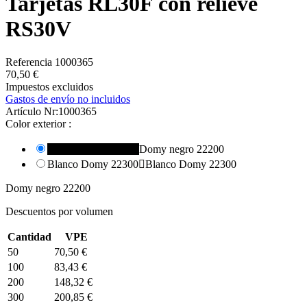
Tarjetas RL30F con relieve
RS30V
Referencia
1000365
70,50 €
Impuestos excluidos
Gastos de envío no incluidos
Artículo Nr:
1000365
Color exterior :
Domy negro 22200

Domy negro 22200
Blanco Domy 22300

Blanco Domy 22300
Domy negro 22200
Descuentos por volumen
Cantidad
VPE
50
70,50 €
100
83,43 €
200
148,32 €
300
200,85 €