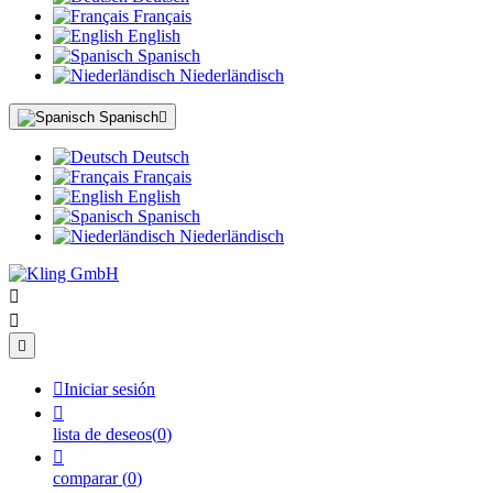
Français
English
Spanisch
Niederländisch
Spanisch

Deutsch
Français
English
Spanisch
Niederländisch




Iniciar sesión

lista de deseos
(
0
)

comparar
(
0
)