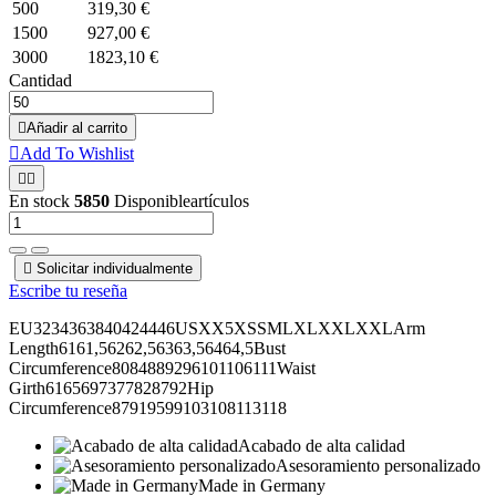
500
319,30 €
1500
927,00 €
3000
1823,10 €
Cantidad

Añadir al carrito

Add To Wishlist


En stock
5850
Disponibleartículos

Solicitar individualmente
Escribe tu reseña
EU3234363840424446USXX5XSSMLXLXXLXXLArm
Length6161,56262,56363,56464,5Bust
Circumference8084889296101106111Waist
Girth6165697377828792Hip
Circumference87919599103108113118
Acabado de alta calidad
Asesoramiento personalizado
Made in Germany