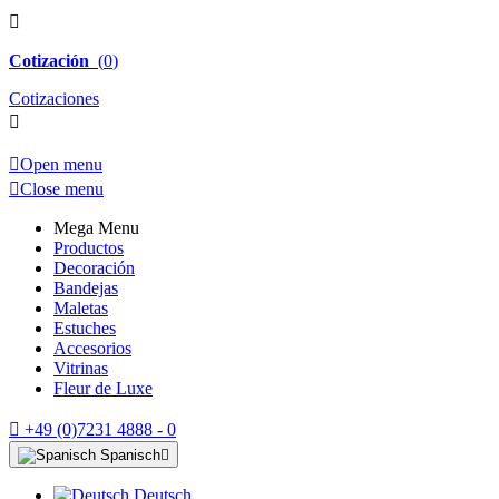

Cotización
(
0
)
Cotizaciones


Open menu

Close menu
Mega Menu
Productos
Decoración
Bandejas
Maletas
Estuches
Accesorios
Vitrinas
Fleur de Luxe

+49 (0)7231 4888 - 0
Spanisch

Deutsch