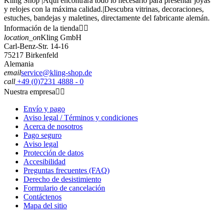
Kling Shop |Aquí encontrará todo lo necesario para presentar joyas
y relojes con la máxima calidad.|Descubra vitrinas, decoraciones,
estuches, bandejas y maletines, directamente del fabricante alemán.
Información de la tienda


location_on
Kling GmbH
Carl-Benz-Str. 14-16
75217 Birkenfeld
Alemania
email
service@kling-shop.de
call
+49 (0)7231 4888 - 0
Nuestra empresa


Envío y pago
Aviso legal / Términos y condiciones
Acerca de nosotros
Pago seguro
Aviso legal
Protección de datos
Accesibilidad
Preguntas frecuentes (FAQ)
Derecho de desistimiento
Formulario de cancelación
Contáctenos
Mapa del sitio