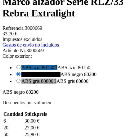
Marco alzador Serie RLZ/33
Rebra Extralight
Referencia
3000669
33,70 €
Impuestos excluidos
Gastos de envío no incluidos
Artículo Nr:
3000669
Color exterior :
ABS azul 80150

ABS azul 80150
ABS negro 80200

ABS negro 80200
ABS gris 80800

ABS gris 80800
ABS negro 80200
Descuentos por volumen
Cantidad
Stückpreis
6
30,00 €
20
27,00 €
50
25,80 €