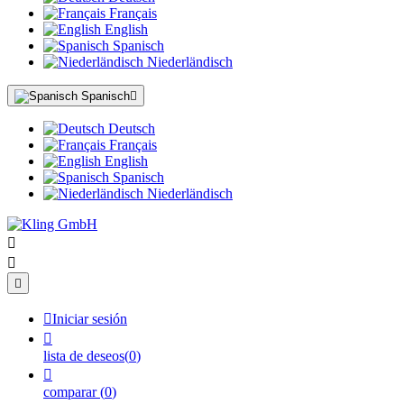
Français
English
Spanisch
Niederländisch
Spanisch

Deutsch
Français
English
Spanisch
Niederländisch




Iniciar sesión

lista de deseos
(
0
)

comparar
(
0
)