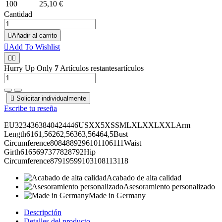
100
25,10 €
Cantidad

Añadir al carrito

Add To Wishlist


Hurry Up Only
7
Artículos restantesartículos

Solicitar individualmente
Escribe tu reseña
EU3234363840424446USXX5XSSMLXLXXLXXLArm
Length6161,56262,56363,56464,5Bust
Circumference8084889296101106111Waist
Girth6165697377828792Hip
Circumference87919599103108113118
Acabado de alta calidad
Asesoramiento personalizado
Made in Germany
Descripción
Detalles del producto