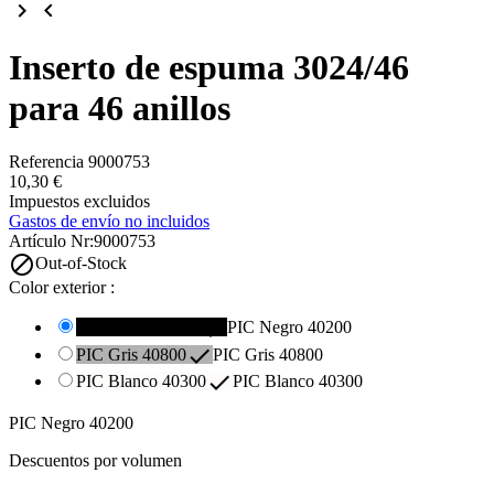
keyboard_arrow_right
keyboard_arrow_left
Inserto de espuma 3024/46
para 46 anillos
Referencia
9000753
10,30 €
Impuestos excluidos
Gastos de envío no incluidos
Artículo Nr:
9000753

Out-of-Stock
Color exterior :

PIC Negro 40200
PIC Negro 40200

PIC Gris 40800
PIC Gris 40800

PIC Blanco 40300
PIC Blanco 40300
PIC Negro 40200
Descuentos por volumen