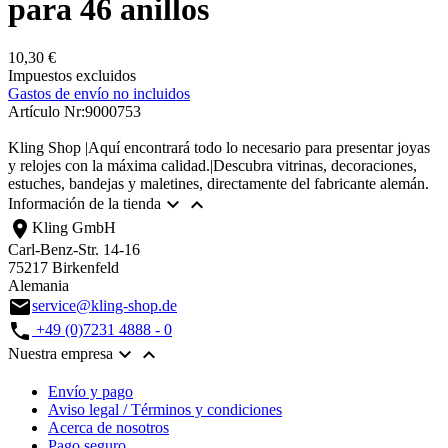
para 46 anillos
10,30 €
Impuestos excluidos
Gastos de envío no incluidos
Artículo Nr:
9000753
Kling Shop |Aquí encontrará todo lo necesario para presentar joyas
y relojes con la máxima calidad.|Descubra vitrinas, decoraciones,
estuches, bandejas y maletines, directamente del fabricante alemán.


Información de la tienda
location_on
Kling GmbH
Carl-Benz-Str. 14-16
75217 Birkenfeld
Alemania
email
service@kling-shop.de
call
+49 (0)7231 4888 - 0


Nuestra empresa
Envío y pago
Aviso legal / Términos y condiciones
Acerca de nosotros
Pago seguro