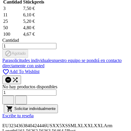
Cantidad
Stückpreis
3
7,50 €
11
6,10 €
25
5,20 €
50
4,80 €
100
4,67 €
Cantidad

Agotado
Para
solicitudes individuales
nuestro equipo se pondrá en contacto
directamente con usted

Add To Wishlist


No hay productos disponibles

Solicitar individualmente
Escribe tu reseña
EU3234363840424446USXX5XSSMLXLXXLXXLArm
Length6161,56262,56363,56464,5Bust