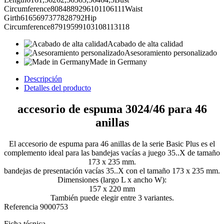
Circumference8084889296101106111Waist
Girth6165697377828792Hip
Circumference87919599103108113118
Acabado de alta calidad
Asesoramiento personalizado
Made in Germany
Descripción
Detalles del producto
accesorio de espuma 3024/46 para 46
anillas
El accesorio de espuma para 46 anillas de la serie Basic Plus es el
complemento ideal para las bandejas vacías a juego 35..X de tamaño
173 x 235 mm.
bandejas de presentación vacías 35..X con el tamaño 173 x 235 mm.
Dimensiones (largo L x ancho W):
157 x 220 mm
También puede elegir entre 3 variantes.
Referencia
9000753
Ficha técnica