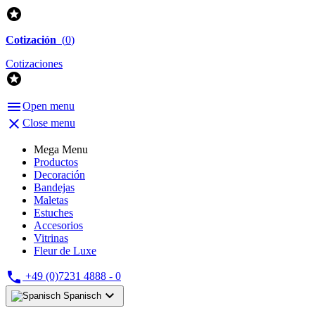

Cotización
(
0
)
Cotizaciones


Open menu

Close menu
Mega Menu
Productos
Decoración
Bandejas
Maletas
Estuches
Accesorios
Vitrinas
Fleur de Luxe

+49 (0)7231 4888 - 0

Spanisch