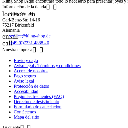
Kling Shop |Aquí encontrará todo lo necesario para presentar joyas y 


Información de la tienda
location_on
Kling GmbH
Carl-Benz-Str. 14-16
75217 Birkenfeld
Alemania
email
service@kling-shop.de
call
+49 (0)7231 4888 - 0


Nuestra empresa
Envío y pago
Aviso legal / Términos y condiciones
Acerca de nosotros
Pago seguro
Aviso legal
Protección de datos
Accesibilidad
Preguntas frecuentes (FAQ)
Derecho de desistimiento
Formulario de cancelación
Contáctenos
Mapa del sitio


Tu cuenta