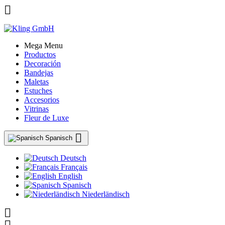

Mega Menu
Productos
Decoración
Bandejas
Maletas
Estuches
Accesorios
Vitrinas
Fleur de Luxe

Spanisch
Deutsch
Français
English
Spanisch
Niederländisch
