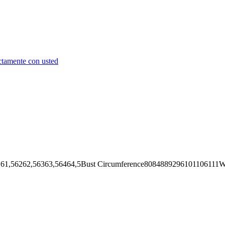
ctamente con usted
62,56363,56464,5Bust Circumference8084889296101106111Wai