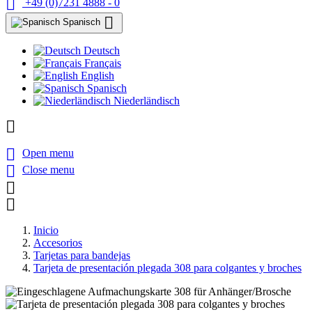

+49 (0)7231 4888 - 0

Spanisch
Deutsch
Français
English
Spanisch
Niederländisch


Open menu

Close menu


Inicio
Accesorios
Tarjetas para bandejas
Tarjeta de presentación plegada 308 para colgantes y broches