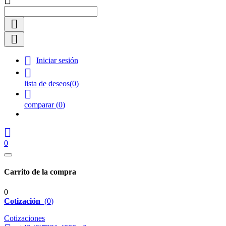




Iniciar sesión

lista de deseos
(
0
)

comparar
(
0
)

0
Carrito de la compra
0
Cotización
(
0
)
Cotizaciones