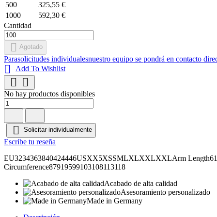
500
325,55 €
1000
592,30 €
Cantidad

Agotado
Para
solicitudes individuales
nuestro equipo se pondrá en contacto dire

Add To Wishlist


No hay productos disponibles

Solicitar individualmente
Escribe tu reseña
EU3234363840424446USXX5XSSMLXLXXLXXLArm Length6161,562
Circumference87919599103108113118
Acabado de alta calidad
Asesoramiento personalizado
Made in Germany