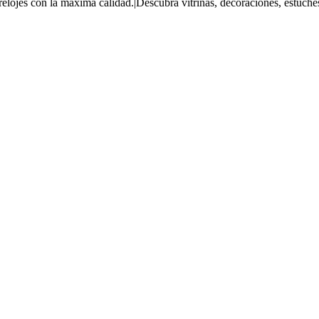
relojes con la máxima calidad.|Descubra vitrinas, decoraciones, estuche