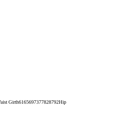
st Girth6165697377828792Hip