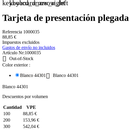
keyboard_arrow_right
keyboard_arrow_left
Tarjeta de presentación plegada
Referencia
1000035
88,85 €
Impuestos excluidos
Gastos de envío no incluidos
Artículo Nr:
1000035

Out-of-Stock
Color exterior :

Blanco 44301
Blanco 44301
Blanco 44301
Descuentos por volumen
Cantidad
VPE
100
88,85 €
200
153,96 €
300
542,04 €