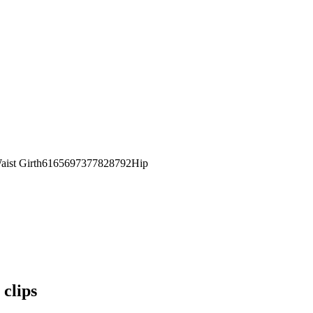
st Girth6165697377828792Hip
clips