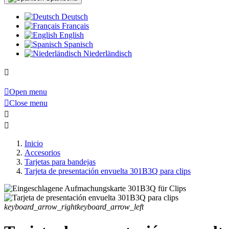
Deutsch
Français
English
Spanisch
Niederländisch


Open menu

Close menu


Inicio
Accesorios
Tarjetas para bandejas
Tarjeta de presentación envuelta 301B3Q para clips
keyboard_arrow_right
keyboard_arrow_left