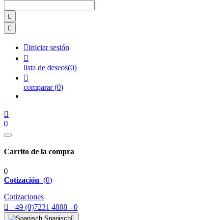



Iniciar sesión

lista de deseos
(
0
)

comparar
(
0
)

0
Carrito de la compra
0
Cotización
(
0
)
Cotizaciones

+49 (0)7231 4888 - 0
Spanisch
