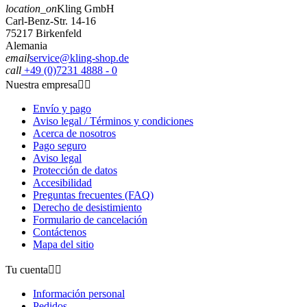
location_on
Kling GmbH
Carl-Benz-Str. 14-16
75217 Birkenfeld
Alemania
email
service@kling-shop.de
call
+49 (0)7231 4888 - 0
Nuestra empresa


Envío y pago
Aviso legal / Términos y condiciones
Acerca de nosotros
Pago seguro
Aviso legal
Protección de datos
Accesibilidad
Preguntas frecuentes (FAQ)
Derecho de desistimiento
Formulario de cancelación
Contáctenos
Mapa del sitio
Tu cuenta


Información personal
Pedidos