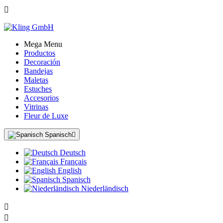

Mega Menu
Productos
Decoración
Bandejas
Maletas
Estuches
Accesorios
Vitrinas
Fleur de Luxe
Spanisch

Deutsch
Français
English
Spanisch
Niederländisch

