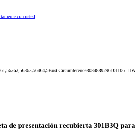
ctamente con usted
62,56363,56464,5Bust Circumference8084889296101106111Wai
eta de presentación recubierta 301B3Q para 