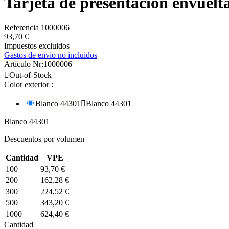
Tarjeta de presentación envuelt
Referencia
1000006
93,70 €
Impuestos excluidos
Gastos de envío no incluidos
Artículo Nr:
1000006

Out-of-Stock
Color exterior :
Blanco 44301

Blanco 44301
Blanco 44301
Descuentos por volumen
Cantidad
VPE
100
93,70 €
200
162,28 €
300
224,52 €
500
343,20 €
1000
624,40 €
Cantidad