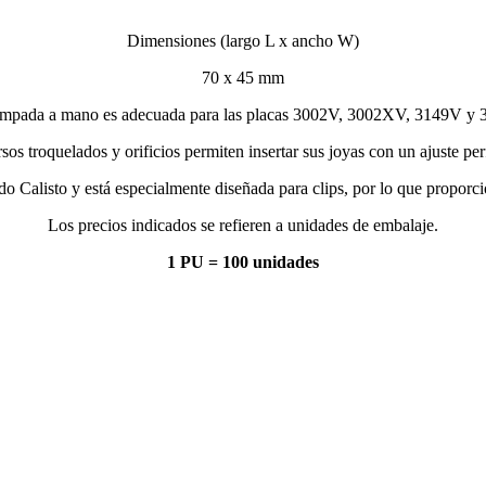
Dimensiones (largo L x ancho W)
70 x 45 mm
stampada a mano es adecuada para las placas 3002V, 3002XV, 3149V y 3
sos troquelados y orificios permiten insertar sus joyas con un ajuste per
jido Calisto y está especialmente diseñada para clips, por lo que propo
Los precios indicados se refieren a unidades de embalaje.
1 PU = 100 unidades