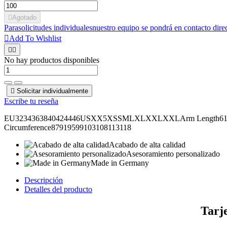

Agotado
Para
solicitudes individuales
nuestro equipo se pondrá en contacto dire

Add To Wishlist


No hay productos disponibles

Solicitar individualmente
Escribe tu reseña
EU3234363840424446USXX5XSSMLXLXXLXXLArm Length6161,562
Circumference87919599103108113118
Acabado de alta calidad
Asesoramiento personalizado
Made in Germany
Descripción
Detalles del producto
Tarj