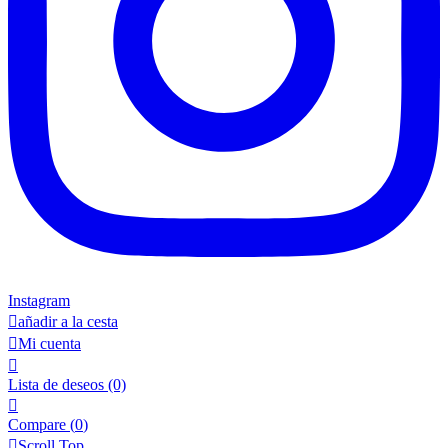
Instagram

añadir a la cesta

Mi cuenta

Lista de deseos
(0)

Compare (
0
)

Scroll Top