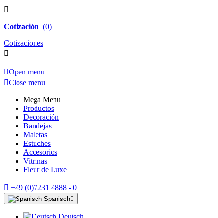

Cotización
(
0
)
Cotizaciones


Open menu

Close menu
Mega Menu
Productos
Decoración
Bandejas
Maletas
Estuches
Accesorios
Vitrinas
Fleur de Luxe

+49 (0)7231 4888 - 0
Spanisch

Deutsch