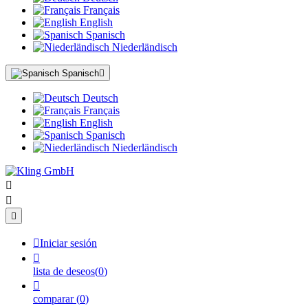
Français
English
Spanisch
Niederländisch
Spanisch

Deutsch
Français
English
Spanisch
Niederländisch




Iniciar sesión

lista de deseos
(
0
)

comparar
(
0
)