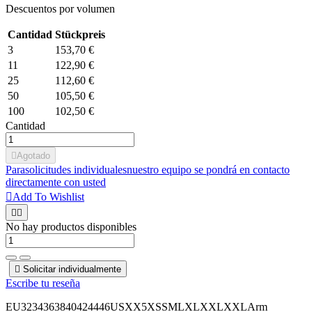
Descuentos por volumen
Cantidad
Stückpreis
3
153,70 €
11
122,90 €
25
112,60 €
50
105,50 €
100
102,50 €
Cantidad

Agotado
Para
solicitudes individuales
nuestro equipo se pondrá en contacto
directamente con usted

Add To Wishlist


No hay productos disponibles

Solicitar individualmente
Escribe tu reseña
EU3234363840424446USXX5XSSMLXLXXLXXLArm