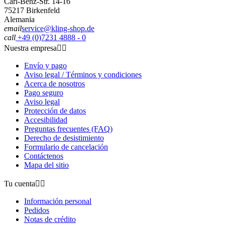
Carl-Benz-Str. 14-16
75217 Birkenfeld
Alemania
email
service@kling-shop.de
call
+49 (0)7231 4888 - 0
Nuestra empresa


Envío y pago
Aviso legal / Términos y condiciones
Acerca de nosotros
Pago seguro
Aviso legal
Protección de datos
Accesibilidad
Preguntas frecuentes (FAQ)
Derecho de desistimiento
Formulario de cancelación
Contáctenos
Mapa del sitio
Tu cuenta


Información personal
Pedidos
Notas de crédito