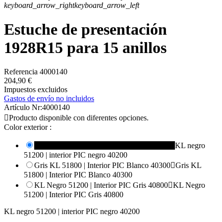
keyboard_arrow_right
keyboard_arrow_left
Estuche de presentación
1928R15 para 15 anillos
Referencia
4000140
204,90 €
Impuestos excluidos
Gastos de envío no incluidos
Artículo Nr:
4000140

Producto disponible con diferentes opciones.
Color exterior :
KL negro 51200 | interior PIC negro 40200

KL negro
51200 | interior PIC negro 40200
Gris KL 51800 | Interior PIC Blanco 40300

Gris KL
51800 | Interior PIC Blanco 40300
KL Negro 51200 | Interior PIC Gris 40800

KL Negro
51200 | Interior PIC Gris 40800
KL negro 51200 | interior PIC negro 40200