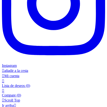
Instagram

añadir a la cesta

Mi cuenta

Lista de deseos
(0)

Compare (
0
)

Scroll Top
Ir arriba
