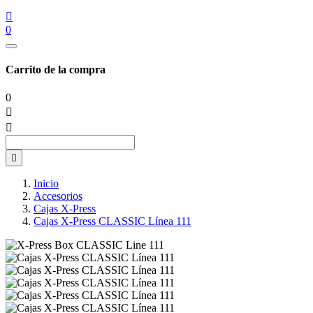

0
Carrito de la compra
0



Inicio
Accesorios
Cajas X-Press
Cajas X-Press CLASSIC Línea 111