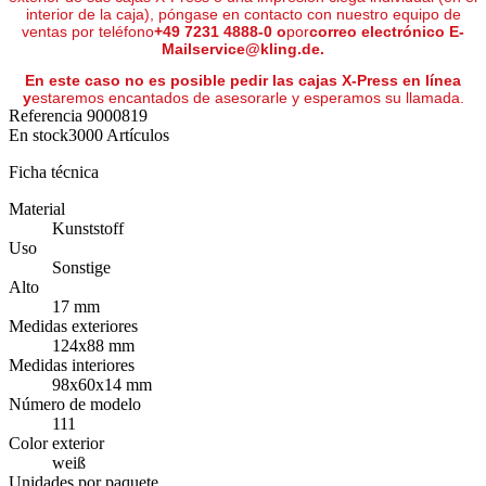
interior de la caja), póngase en contacto con nuestro equipo de
ventas por teléfono
+49 7231 4888-0 o
por
correo electrónico E-
Mailservice@kling.de.
En este caso no es posible pedir las cajas X-Press en línea
y
estaremos encantados de asesorarle y esperamos su llamada.
Referencia
9000819
En stock
3000 Artículos
Ficha técnica
Material
Kunststoff
Uso
Sonstige
Alto
17 mm
Medidas exteriores
124x88 mm
Medidas interiores
98x60x14 mm
Número de modelo
111
Color exterior
weiß
Unidades por paquete