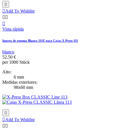


Add To Wishlist



Vista rápida
Inserto de espuma Blanco 111E para Cajas X-Press 111
blanco
52,50 €
per 1000 Stück
Alto:
6 mm
Medidas exteriores:
98x60 mm


Add To Wishlist

