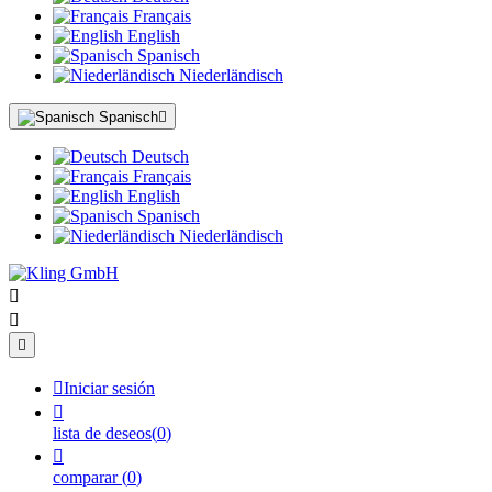
Français
English
Spanisch
Niederländisch
Spanisch

Deutsch
Français
English
Spanisch
Niederländisch




Iniciar sesión

lista de deseos
(
0
)

comparar
(
0
)