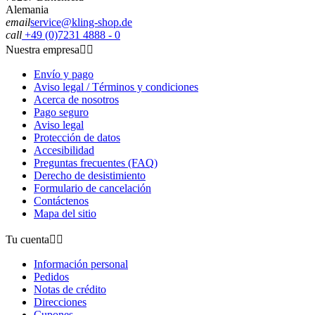
Alemania
email
service@kling-shop.de
call
+49 (0)7231 4888 - 0
Nuestra empresa


Envío y pago
Aviso legal / Términos y condiciones
Acerca de nosotros
Pago seguro
Aviso legal
Protección de datos
Accesibilidad
Preguntas frecuentes (FAQ)
Derecho de desistimiento
Formulario de cancelación
Contáctenos
Mapa del sitio
Tu cuenta


Información personal
Pedidos
Notas de crédito
Direcciones
Cupones