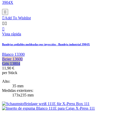


Add To Wishlist



Vista rápida
Bandejas apilables moldeadas por inyección - Bandeja industrial 3904X
Blanco 13300
Beige 13600
Gris 13804
11,90 €
per Stück
Alto:
35 mm
Medidas exteriores:
173x235 mm