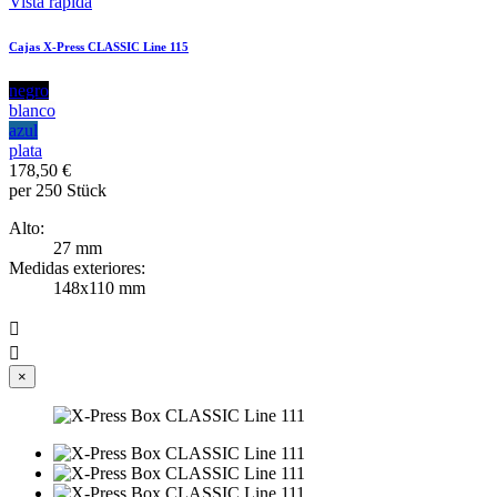
Vista rápida
Cajas X-Press CLASSIC Line 115
negro
blanco
azul
plata
178,50 €
per 250 Stück
Alto:
27 mm
Medidas exteriores:
148x110 mm


×