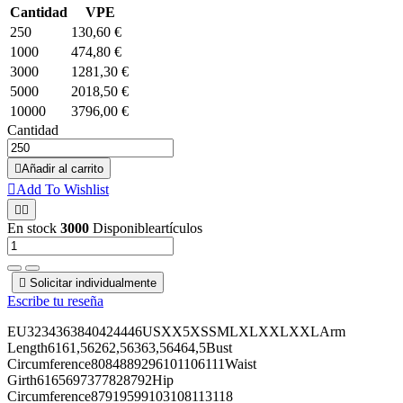
Cantidad
VPE
250
130,60 €
1000
474,80 €
3000
1281,30 €
5000
2018,50 €
10000
3796,00 €
Cantidad

Añadir al carrito

Add To Wishlist


En stock
3000
Disponibleartículos

Solicitar individualmente
Escribe tu reseña
EU3234363840424446USXX5XSSMLXLXXLXXLArm
Length6161,56262,56363,56464,5Bust
Circumference8084889296101106111Waist
Girth6165697377828792Hip
Circumference87919599103108113118