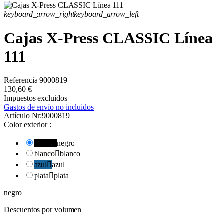
keyboard_arrow_right
keyboard_arrow_left
Cajas X-Press CLASSIC Línea
111
Referencia
9000819
130,60 €
Impuestos excluidos
Gastos de envío no incluidos
Artículo Nr:
9000819
Color exterior :
negro

negro
blanco

blanco
azul

azul
plata

plata
negro
Descuentos por volumen