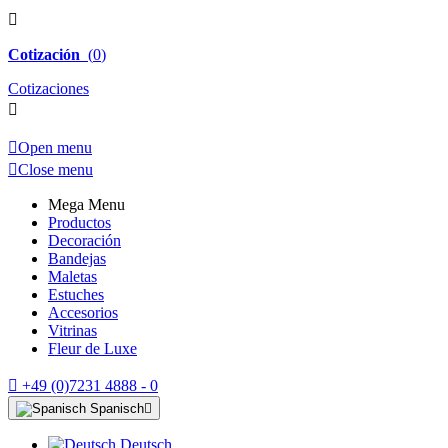

Cotización
(
0
)
Cotizaciones


Open menu

Close menu
Mega Menu
Productos
Decoración
Bandejas
Maletas
Estuches
Accesorios
Vitrinas
Fleur de Luxe

+49 (0)7231 4888 - 0
Spanisch

Deutsch