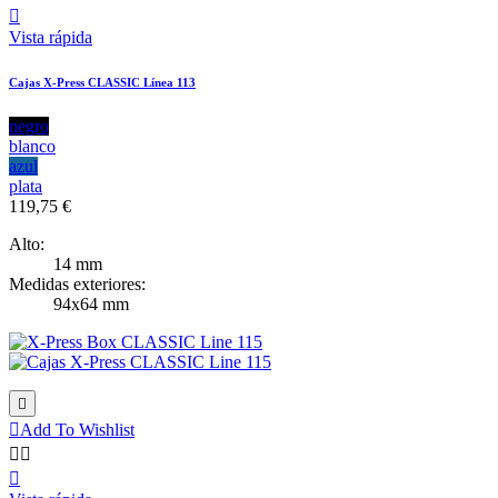

Vista rápida
Cajas X-Press CLASSIC Línea 113
negro
blanco
azul
plata
119,75 €
Alto:
14 mm
Medidas exteriores:
94x64 mm


Add To Wishlist


