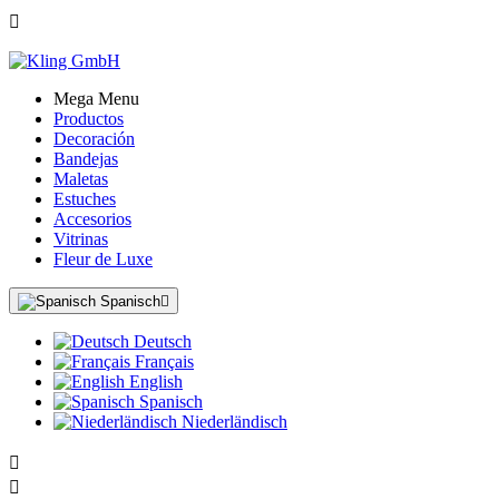

Mega Menu
Productos
Decoración
Bandejas
Maletas
Estuches
Accesorios
Vitrinas
Fleur de Luxe
Spanisch

Deutsch
Français
English
Spanisch
Niederländisch

