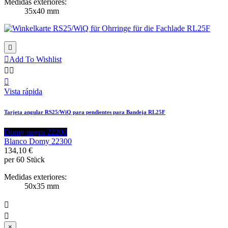
Medidas exteriores:
35x40 mm


Add To Wishlist



Vista rápida
Tarjeta angular RS25/WiQ para pendientes para Bandeja RL25F
Domy negro 22200
Blanco Domy 22300
134,10 €
per 60 Stück
Medidas exteriores:
50x35 mm


×