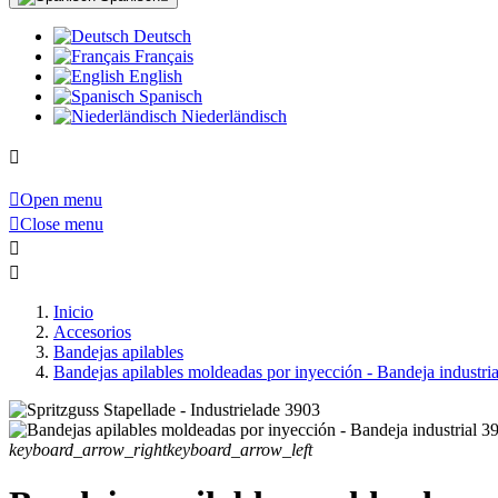
Deutsch
Français
English
Spanisch
Niederländisch


Open menu

Close menu


Inicio
Accesorios
Bandejas apilables
Bandejas apilables moldeadas por inyección - Bandeja industri
keyboard_arrow_right
keyboard_arrow_left