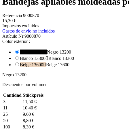
Bandejas apilables moldeadas po
Referencia
9000870
15,30 €
Impuestos excluidos
Gastos de envío no incluidos
Artículo Nr:
9000870
Color exterior :
Negro 13200

Negro 13200
Blanco 13300

Blanco 13300
Beige 13600

Beige 13600
Negro 13200
Descuentos por volumen
Cantidad
Stückpreis
3
11,50 €
11
10,40 €
25
9,60 €
50
8,80 €
100
8,30 €