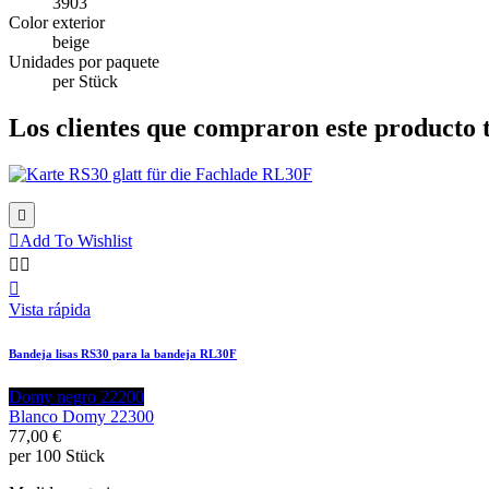
3903
Color exterior
beige
Unidades por paquete
per Stück
Los clientes que compraron este producto


Add To Wishlist



Vista rápida
Bandeja lisas RS30 para la bandeja RL30F
Domy negro 22200
Blanco Domy 22300
77,00 €
per 100 Stück