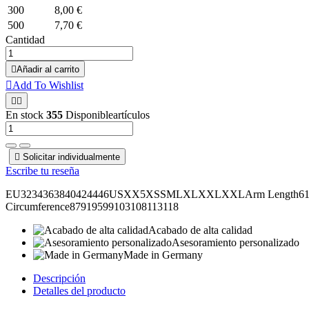
300
8,00 €
500
7,70 €
Cantidad

Añadir al carrito

Add To Wishlist


En stock
355
Disponibleartículos

Solicitar individualmente
Escribe tu reseña
EU3234363840424446USXX5XSSMLXLXXLXXLArm Length6161,562
Circumference87919599103108113118
Acabado de alta calidad
Asesoramiento personalizado
Made in Germany
Descripción
Detalles del producto