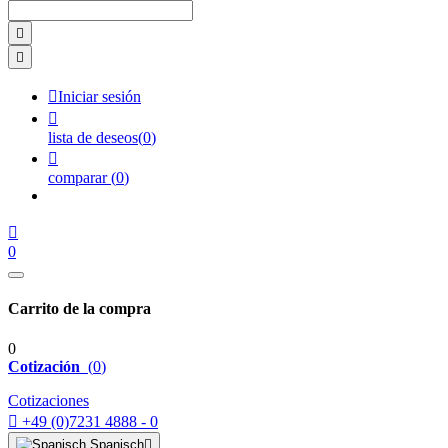



Iniciar sesión

lista de deseos
(
0
)

comparar
(
0
)

0
Carrito de la compra
0
Cotización
(
0
)
Cotizaciones

+49 (0)7231 4888 - 0
Spanisch
