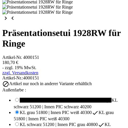
keyboard_arrow_right
keyboard_arrow_left
Präsentationsetui 1928RW für
Ringe
Artikel-Nr.
4000151
180,70 €
- zzgl. 19% MwSt.
zzgl. Versandkosten
Artikel-Nr.:
4000151

Artikel nur noch in anderer Variante erhältlich
Außenfarbe :

KL schwarz 51200 | Innen PIC schwarz 40200
KL
schwarz 51200 | Innen PIC schwarz 40200

KL grau 51800 | Innen PIC weiß 40300
KL grau
51800 | Innen PIC weiß 40300

KL schwarz 51200 | Innen PIC grau 40800
KL