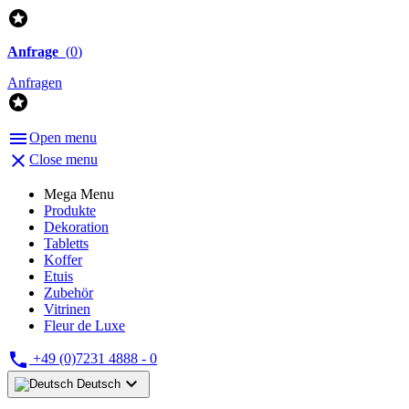

Anfrage
(
0
)
Anfragen


Open menu

Close menu
Mega Menu
Produkte
Dekoration
Tabletts
Koffer
Etuis
Zubehör
Vitrinen
Fleur de Luxe

+49 (0)7231 4888 - 0

Deutsch