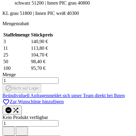
schwarz 51200 | Innen PIC grau 40800
KL grau 51800 | Innen PIC weiß 40300
Mengenrabatt
Staffelmenge
Stückpreis
3
140,90 €
11
113,80 €
25
104,70 €
50
98,40 €
100
95,70 €
Menge

Nicht auf Lager
Bei
individuell Anfragen
meldet sich unser Team direkt bei Ihnen

Zur Wunschliste hinzufügen


Kein Produkt verfügbar