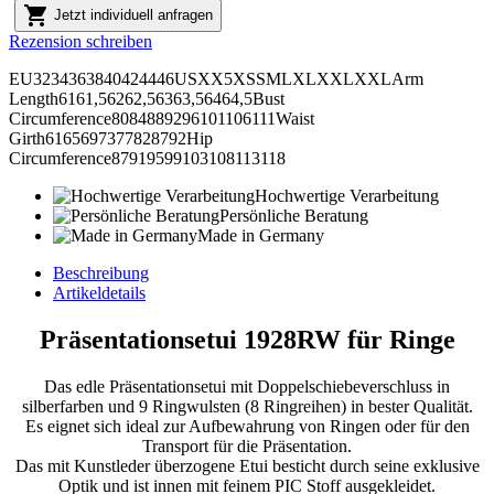

Jetzt individuell anfragen
Rezension schreiben
EU3234363840424446USXX5XSSMLXLXXLXXLArm
Length6161,56262,56363,56464,5Bust
Circumference8084889296101106111Waist
Girth6165697377828792Hip
Circumference87919599103108113118
Hochwertige Verarbeitung
Persönliche Beratung
Made in Germany
Beschreibung
Artikeldetails
Präsentationsetui 1928RW für Ringe
Das edle Präsentationsetui mit Doppelschiebeverschluss in
silberfarben und 9 Ringwulsten (8 Ringreihen) in bester Qualität.
Es eignet sich ideal zur Aufbewahrung von Ringen oder für den
Transport für die Präsentation.
Das mit Kunstleder überzogene Etui besticht durch seine exklusive
Optik und ist innen mit feinem PIC Stoff ausgekleidet.