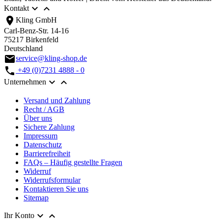


Kontakt
location_on
Kling GmbH
Carl-Benz-Str. 14-16
75217 Birkenfeld
Deutschland
email
service@kling-shop.de
call
+49 (0)7231 4888 - 0


Unternehmen
Versand und Zahlung
Recht / AGB
Über uns
Sichere Zahlung
Impressum
Datenschutz
Barrierefreiheit
FAQs – Häufig gestellte Fragen
Widerruf
Widerrufsformular
Kontaktieren Sie uns
Sitemap


Ihr Konto