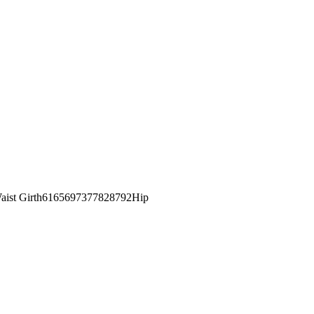
st Girth6165697377828792Hip