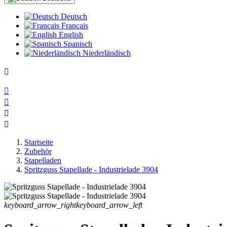
Deutsch
Français
English
Spanisch
Niederländisch

Open menu

Close menu



Startseite
Zubehör
Stapelladen
Spritzguss Stapellade - Industrielade 3904
keyboard_arrow_right
keyboard_arrow_left