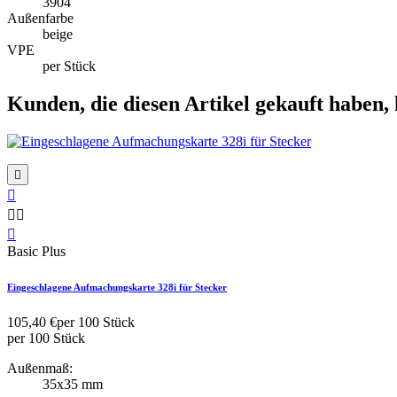
3904
Außenfarbe
beige
VPE
per Stück
Kunden, die diesen Artikel gekauft haben, 

Zur Wunschliste hinzufügen




Schnellansicht
Basic Plus
Eingeschlagene Aufmachungskarte 328i für Stecker
weiß 44301
105,40 €
per 100 Stück
per 100 Stück
Außenmaß:
35x35 mm