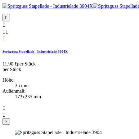

Zur Wunschliste hinzufügen




Schnellansicht
Spritzguss Stapellade - Industrielade 3904X
weiß 13300
beige 13600
grau 13804
11,90 €
per Stück
per Stück
Höhe:
35 mm
Außenmaß:
173x235 mm


×