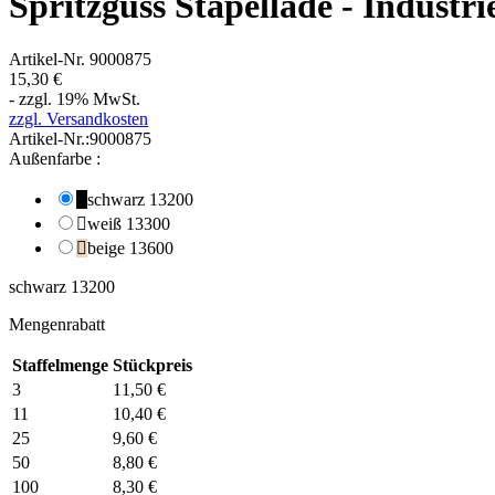
Spritzguss Stapellade - Industri
Artikel-Nr.
9000875
15,30 €
- zzgl. 19% MwSt.
zzgl. Versandkosten
Artikel-Nr.:
9000875
Außenfarbe :
schwarz 13200

schwarz 13200
weiß 13300

weiß 13300
beige 13600

beige 13600
schwarz 13200
Mengenrabatt
Staffelmenge
Stückpreis
3
11,50 €
11
10,40 €
25
9,60 €
50
8,80 €
100
8,30 €