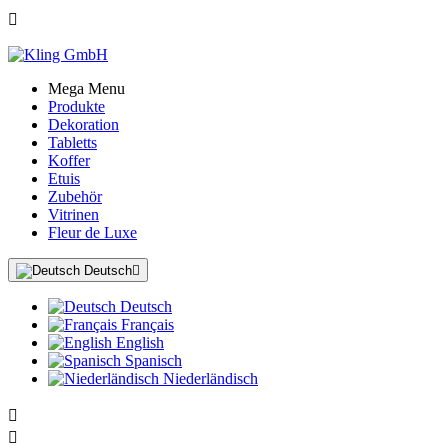

Mega Menu
Produkte
Dekoration
Tabletts
Koffer
Etuis
Zubehör
Vitrinen
Fleur de Luxe
Deutsch

Deutsch
Français
English
Spanisch
Niederländisch

