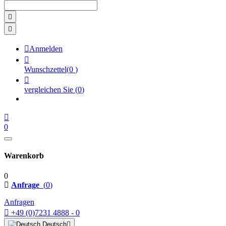



Anmelden

Wunschzettel
(
0
)

vergleichen Sie
(
0
)

0
Warenkorb
0
Anfrage
(
0
)
Anfragen

+49 (0)7231 4888 - 0
Deutsch
