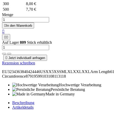
300
8,00 €
500
7,70 €
Menge

In den Warenkorb
Zur Wunschliste hinzufügen



Auf Lager
809
Stück erhältlich

Jetzt individuell anfragen
Rezension schreiben
EU3234363840424446USXX5XSSMLXLXXLXXLArm Length6161,562
Circumference87919599103108113118
Hochwertige Verarbeitung
Persönliche Beratung
Made in Germany
Beschreibung
Artikeldetails