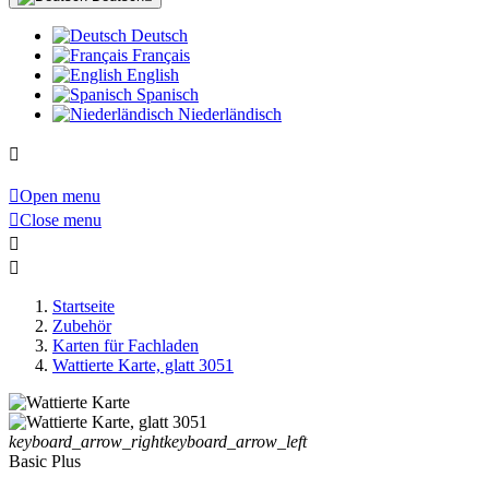
Deutsch
Français
English
Spanisch
Niederländisch


Open menu

Close menu


Startseite
Zubehör
Karten für Fachladen
Wattierte Karte, glatt 3051
keyboard_arrow_right
keyboard_arrow_left
Basic Plus