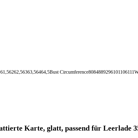
62,56363,56464,5Bust Circumference8084889296101106111Wai
ttierte Karte, glatt, passend für Leerlade 35