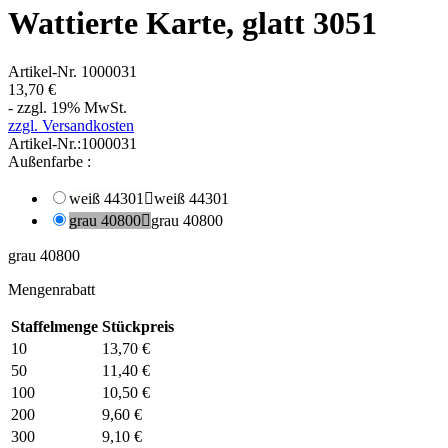
Wattierte Karte, glatt 3051
Artikel-Nr.
1000031
13,70 €
- zzgl. 19% MwSt.
zzgl. Versandkosten
Artikel-Nr.:
1000031
Außenfarbe :
weiß 44301

weiß 44301
grau 40800

grau 40800
grau 40800
Mengenrabatt
Staffelmenge
Stückpreis
10
13,70 €
50
11,40 €
100
10,50 €
200
9,60 €
300
9,10 €