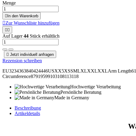
Menge

In den Warenkorb

Zur Wunschliste hinzufügen


Auf Lager
44
Stück erhältlich

Jetzt individuell anfragen
Rezension schreiben
EU3234363840424446USXX5XSSMLXLXXLXXLArm Length6161,562
Circumference87919599103108113118
Hochwertige Verarbeitung
Persönliche Beratung
Made in Germany
Beschreibung
Artikeldetails
Wa