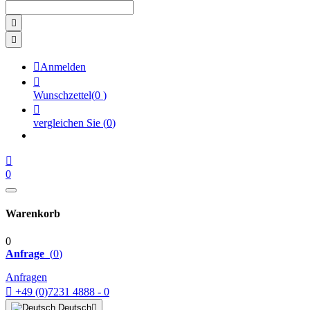



Anmelden

Wunschzettel
(
0
)

vergleichen Sie
(
0
)

0
Warenkorb
0
Anfrage
(
0
)
Anfragen

+49 (0)7231 4888 - 0
Deutsch
