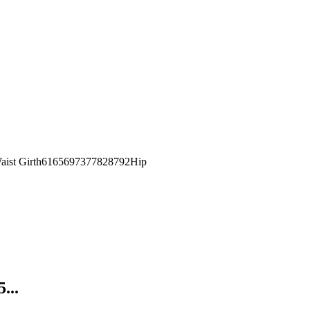
st Girth6165697377828792Hip
...