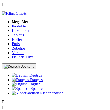

Mega Menu
Produkte
Dekoration
Tabletts
Koffer
Etuis
Zubehör
Vitrinen
Fleur de Luxe
Deutsch

Deutsch
Français
English
Spanisch
Niederländisch

