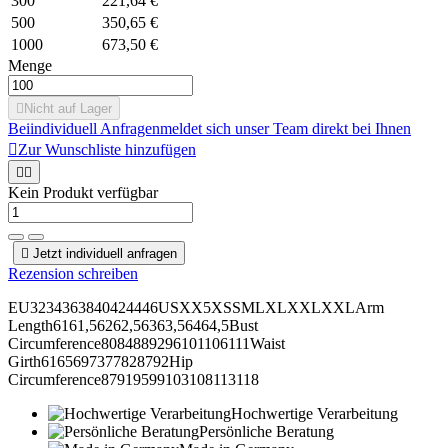
300
221,64 €
500
350,65 €
1000
673,50 €
Menge

Nicht auf Lager
Bei
individuell Anfragen
meldet sich unser Team direkt bei Ihnen

Zur Wunschliste hinzufügen


Kein Produkt verfügbar

Jetzt individuell anfragen
Rezension schreiben
EU3234363840424446USXX5XSSMLXLXXLXXLArm
Length6161,56262,56363,56464,5Bust
Circumference8084889296101106111Waist
Girth6165697377828792Hip
Circumference87919599103108113118
Hochwertige Verarbeitung
Persönliche Beratung