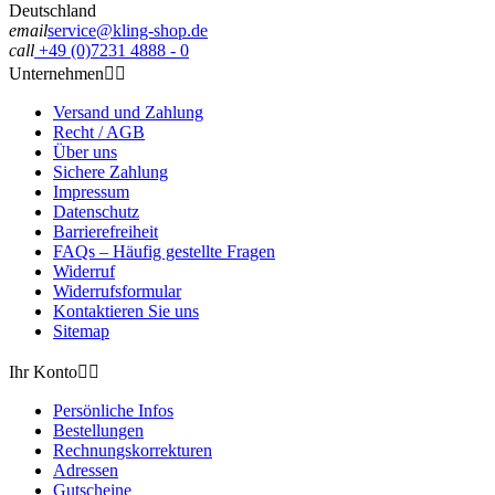
Deutschland
email
service@kling-shop.de
call
+49 (0)7231 4888 - 0
Unternehmen


Versand und Zahlung
Recht / AGB
Über uns
Sichere Zahlung
Impressum
Datenschutz
Barrierefreiheit
FAQs – Häufig gestellte Fragen
Widerruf
Widerrufsformular
Kontaktieren Sie uns
Sitemap
Ihr Konto


Persönliche Infos
Bestellungen
Rechnungskorrekturen
Adressen
Gutscheine