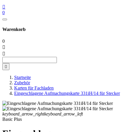

0
Warenkorb
0



Startseite
Zubehör
Karten für Fachladen
Eingeschlagene Aufmachungskarte 331iH/14 für Stecker
keyboard_arrow_right
keyboard_arrow_left
Basic Plus