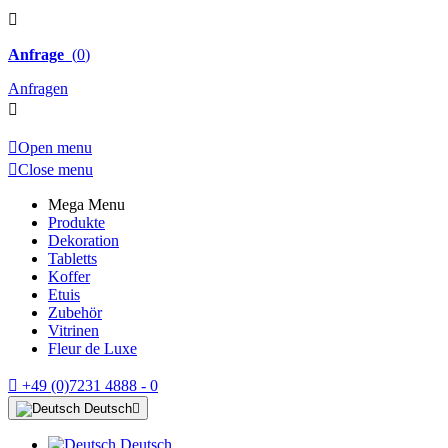

Anfrage
(
0
)
Anfragen


Open menu

Close menu
Mega Menu
Produkte
Dekoration
Tabletts
Koffer
Etuis
Zubehör
Vitrinen
Fleur de Luxe

+49 (0)7231 4888 - 0
Deutsch

Deutsch