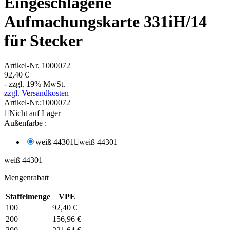
Eingeschlagene
Aufmachungskarte 331iH/14
für Stecker
Artikel-Nr.
1000072
92,40 €
- zzgl. 19% MwSt.
zzgl. Versandkosten
Artikel-Nr.:
1000072

Nicht auf Lager
Außenfarbe :
weiß 44301

weiß 44301
weiß 44301
Mengenrabatt
Staffelmenge
VPE
100
92,40 €
200
156,96 €