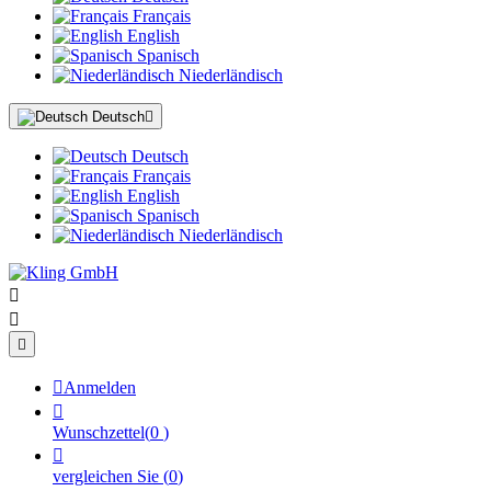
Français
English
Spanisch
Niederländisch
Deutsch

Deutsch
Français
English
Spanisch
Niederländisch




Anmelden

Wunschzettel
(
0
)

vergleichen Sie
(
0
)