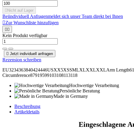

Nicht auf Lager
Bei
individuell Anfragen
meldet sich unser Team direkt bei Ihnen

Zur Wunschliste hinzufügen


Kein Produkt verfügbar

Jetzt individuell anfragen
Rezension schreiben
EU3234363840424446USXX5XSSMLXLXXLXXLArm Length6161,562
Circumference87919599103108113118
Hochwertige Verarbeitung
Persönliche Beratung
Made in Germany
Beschreibung
Artikeldetails
Eingeschlagene A