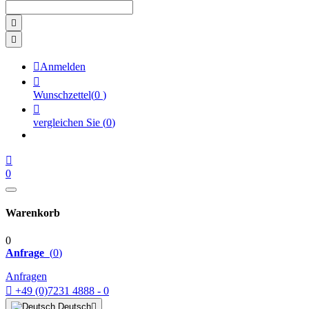



Anmelden

Wunschzettel
(
0
)

vergleichen Sie
(
0
)

0
Warenkorb
0
Anfrage
(
0
)
Anfragen

+49 (0)7231 4888 - 0
Deutsch
