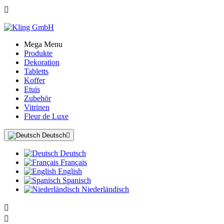

Mega Menu
Produkte
Dekoration
Tabletts
Koffer
Etuis
Zubehör
Vitrinen
Fleur de Luxe
Deutsch

Deutsch
Français
English
Spanisch
Niederländisch

