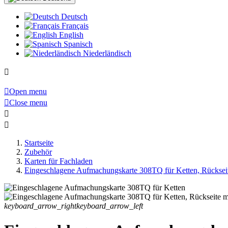
Deutsch
Français
English
Spanisch
Niederländisch


Open menu

Close menu


Startseite
Zubehör
Karten für Fachladen
Eingeschlagene Aufmachungskarte 308TQ für Ketten, Rückseit
keyboard_arrow_right
keyboard_arrow_left