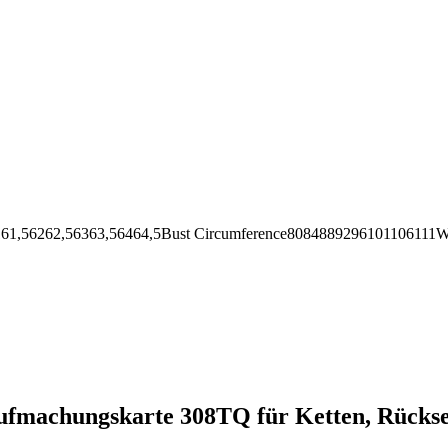
62,56363,56464,5Bust Circumference8084889296101106111Wai
ufmachungskarte 308TQ für Ketten, Rücksei