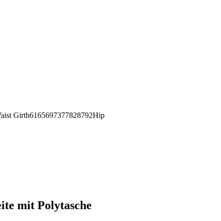
st Girth6165697377828792Hip
te mit Polytasche