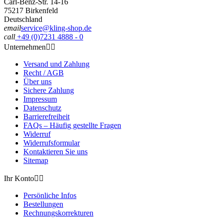
Carl-Benz-Str. 14-16
75217 Birkenfeld
Deutschland
email
service@kling-shop.de
call
+49 (0)7231 4888 - 0
Unternehmen


Versand und Zahlung
Recht / AGB
Über uns
Sichere Zahlung
Impressum
Datenschutz
Barrierefreiheit
FAQs – Häufig gestellte Fragen
Widerruf
Widerrufsformular
Kontaktieren Sie uns
Sitemap
Ihr Konto


Persönliche Infos
Bestellungen
Rechnungskorrekturen