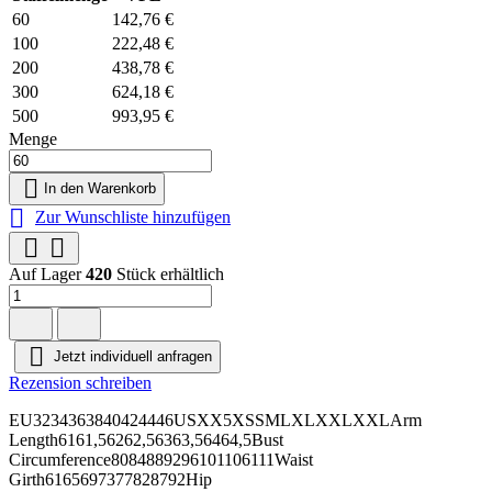
60
142,76 €
100
222,48 €
200
438,78 €
300
624,18 €
500
993,95 €
Menge

In den Warenkorb

Zur Wunschliste hinzufügen


Auf Lager
420
Stück erhältlich

Jetzt individuell anfragen
Rezension schreiben
EU3234363840424446USXX5XSSMLXLXXLXXLArm
Length6161,56262,56363,56464,5Bust
Circumference8084889296101106111Waist
Girth6165697377828792Hip