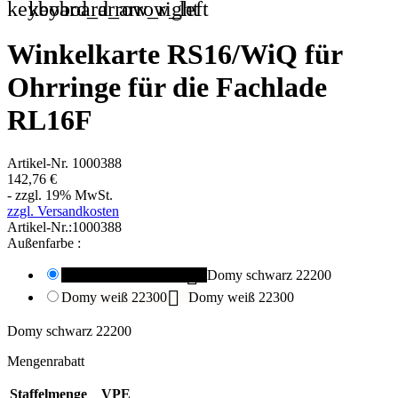
keyboard_arrow_right
keyboard_arrow_left
Winkelkarte RS16/WiQ für
Ohrringe für die Fachlade
RL16F
Artikel-Nr.
1000388
142,76 €
- zzgl. 19% MwSt.
zzgl. Versandkosten
Artikel-Nr.:
1000388
Außenfarbe :

Domy schwarz 22200
Domy schwarz 22200

Domy weiß 22300
Domy weiß 22300
Domy schwarz 22200
Mengenrabatt
Staffelmenge
VPE