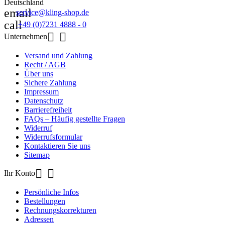
Deutschland
email
service@kling-shop.de
call
+49 (0)7231 4888 - 0


Unternehmen
Versand und Zahlung
Recht / AGB
Über uns
Sichere Zahlung
Impressum
Datenschutz
Barrierefreiheit
FAQs – Häufig gestellte Fragen
Widerruf
Widerrufsformular
Kontaktieren Sie uns
Sitemap


Ihr Konto
Persönliche Infos
Bestellungen
Rechnungskorrekturen
Adressen