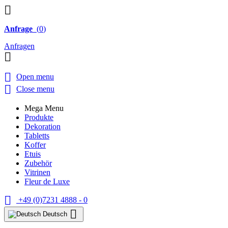

Anfrage
(
0
)
Anfragen


Open menu

Close menu
Mega Menu
Produkte
Dekoration
Tabletts
Koffer
Etuis
Zubehör
Vitrinen
Fleur de Luxe

+49 (0)7231 4888 - 0

Deutsch