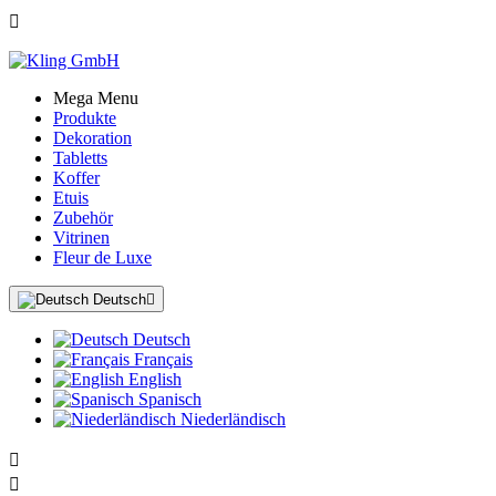

Mega Menu
Produkte
Dekoration
Tabletts
Koffer
Etuis
Zubehör
Vitrinen
Fleur de Luxe
Deutsch

Deutsch
Français
English
Spanisch
Niederländisch

