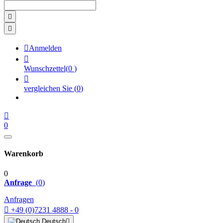



Anmelden

Wunschzettel
(
0
)

vergleichen Sie
(
0
)

0
Warenkorb
0
Anfrage
(
0
)
Anfragen

+49 (0)7231 4888 - 0
Deutsch
