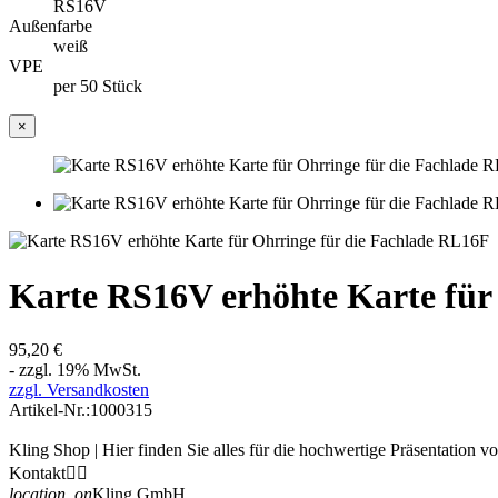
RS16V
Außenfarbe
weiß
VPE
per 50 Stück
×
Karte RS16V erhöhte Karte für
95,20 €
- zzgl. 19% MwSt.
zzgl. Versandkosten
Artikel-Nr.:
1000315
Kling Shop | Hier finden Sie alles für die hochwertige Präsentation 
Kontakt


location_on
Kling GmbH