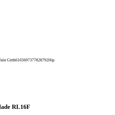
st Girth6165697377828792Hip
hlade RL16F