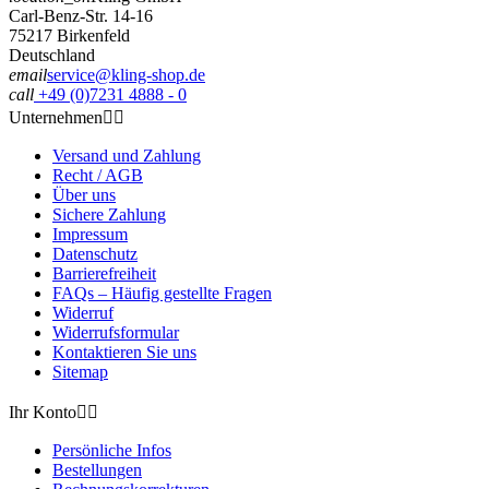
Carl-Benz-Str. 14-16
75217 Birkenfeld
Deutschland
email
service@kling-shop.de
call
+49 (0)7231 4888 - 0
Unternehmen


Versand und Zahlung
Recht / AGB
Über uns
Sichere Zahlung
Impressum
Datenschutz
Barrierefreiheit
FAQs – Häufig gestellte Fragen
Widerruf
Widerrufsformular
Kontaktieren Sie uns
Sitemap
Ihr Konto


Persönliche Infos
Bestellungen