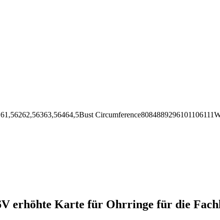
62,56363,56464,5Bust Circumference8084889296101106111Wai
V erhöhte Karte für Ohrringe für die Fac