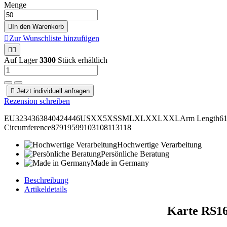
Menge

In den Warenkorb

Zur Wunschliste hinzufügen


Auf Lager
3300
Stück erhältlich

Jetzt individuell anfragen
Rezension schreiben
EU3234363840424446USXX5XSSMLXLXXLXXLArm Length6161,562
Circumference87919599103108113118
Hochwertige Verarbeitung
Persönliche Beratung
Made in Germany
Beschreibung
Artikeldetails
Karte RS16