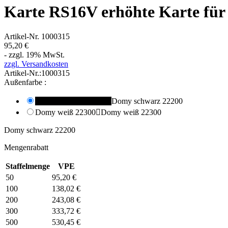
Karte RS16V erhöhte Karte für
Artikel-Nr.
1000315
95,20 €
- zzgl. 19% MwSt.
zzgl. Versandkosten
Artikel-Nr.:
1000315
Außenfarbe :
Domy schwarz 22200

Domy schwarz 22200
Domy weiß 22300

Domy weiß 22300
Domy schwarz 22200
Mengenrabatt
Staffelmenge
VPE
50
95,20 €
100
138,02 €
200
243,08 €
300
333,72 €
500
530,45 €