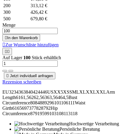
200
313,12 €
300
426,42 €
500
679,80 €
Menge

In den Warenkorb

Zur Wunschliste hinzufügen


Auf Lager
100
Stück erhältlich

Jetzt individuell anfragen
Rezension schreiben
EU3234363840424446USXX5XSSMLXLXXLXXLArm
Length6161,56262,56363,56464,5Bust
Circumference8084889296101106111Waist
Girth6165697377828792Hip
Circumference87919599103108113118
Hochwertige Verarbeitung
Persönliche Beratung