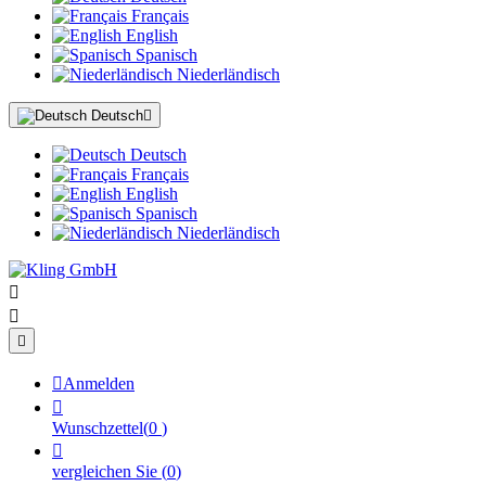
Français
English
Spanisch
Niederländisch
Deutsch

Deutsch
Français
English
Spanisch
Niederländisch




Anmelden

Wunschzettel
(
0
)

vergleichen Sie
(
0
)