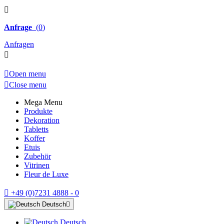

Anfrage
(
0
)
Anfragen


Open menu

Close menu
Mega Menu
Produkte
Dekoration
Tabletts
Koffer
Etuis
Zubehör
Vitrinen
Fleur de Luxe

+49 (0)7231 4888 - 0
Deutsch

Deutsch