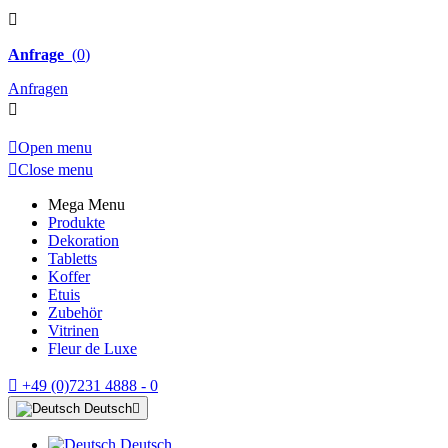

Anfrage
(
0
)
Anfragen


Open menu

Close menu
Mega Menu
Produkte
Dekoration
Tabletts
Koffer
Etuis
Zubehör
Vitrinen
Fleur de Luxe

+49 (0)7231 4888 - 0
Deutsch

Deutsch