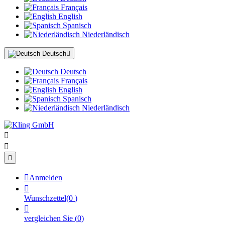
Français
English
Spanisch
Niederländisch
Deutsch

Deutsch
Français
English
Spanisch
Niederländisch




Anmelden

Wunschzettel
(
0
)

vergleichen Sie
(
0
)