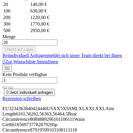
20
140,00 €
100
630,00 €
200
1220,00 €
300
1770,00 €
500
2950,00 €
Menge

Nicht auf Lager
Bei
individuell Anfragen
meldet sich unser Team direkt bei Ihnen

Zur Wunschliste hinzufügen


Kein Produkt verfügbar

Jetzt individuell anfragen
Rezension schreiben
EU3234363840424446USXX5XSSMLXLXXLXXLArm
Length6161,56262,56363,56464,5Bust
Circumference8084889296101106111Waist
Girth6165697377828792Hip
Circumference87919599103108113118