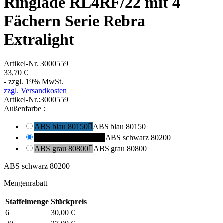
Ringlade RL4RF/22 mit 4
Fächern Serie Rebra
Extralight
Artikel-Nr.
3000559
33,70 €
- zzgl. 19% MwSt.
zzgl. Versandkosten
Artikel-Nr.:
3000559
Außenfarbe :
ABS blau 80150

ABS blau 80150
ABS schwarz 80200

ABS schwarz 80200
ABS grau 80800

ABS grau 80800
ABS schwarz 80200
Mengenrabatt
Staffelmenge
Stückpreis
6
30,00 €