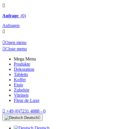

Anfrage
(
0
)
Anfragen


Open menu

Close menu
Mega Menu
Produkte
Dekoration
Tabletts
Koffer
Etuis
Zubehör
Vitrinen
Fleur de Luxe

+49 (0)7231 4888 - 0
Deutsch

Deutsch