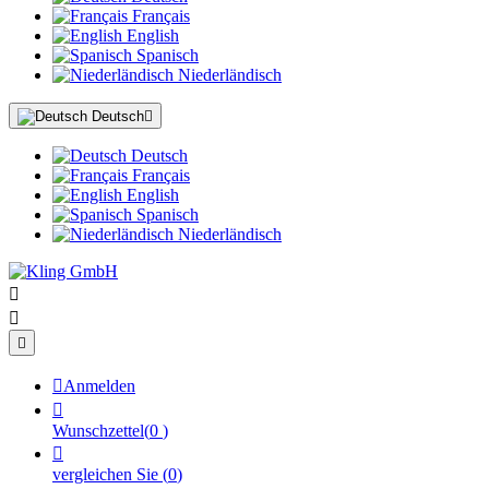
Français
English
Spanisch
Niederländisch
Deutsch

Deutsch
Français
English
Spanisch
Niederländisch




Anmelden

Wunschzettel
(
0
)

vergleichen Sie
(
0
)