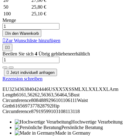
20
27,00 €
50
25,80 €
100
25,10 €
Menge

In den Warenkorb

Zur Wunschliste hinzufügen


Beeilen Sie sich
4
Übrig gebliebeneerhältlich

Jetzt individuell anfragen
Rezension schreiben
EU3234363840424446USXX5XSSMLXLXXLXXLArm
Length6161,56262,56363,56464,5Bust
Circumference8084889296101106111Waist
Girth6165697377828792Hip
Circumference87919599103108113118
Hochwertige Verarbeitung
Persönliche Beratung
Made in Germany