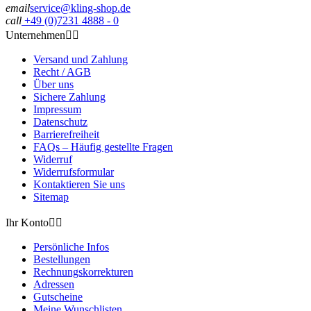
email
service@kling-shop.de
call
+49 (0)7231 4888 - 0
Unternehmen


Versand und Zahlung
Recht / AGB
Über uns
Sichere Zahlung
Impressum
Datenschutz
Barrierefreiheit
FAQs – Häufig gestellte Fragen
Widerruf
Widerrufsformular
Kontaktieren Sie uns
Sitemap
Ihr Konto


Persönliche Infos
Bestellungen
Rechnungskorrekturen
Adressen
Gutscheine
Meine Wunschlisten