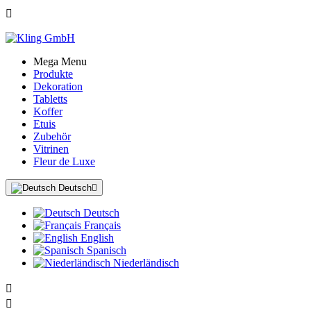

Mega Menu
Produkte
Dekoration
Tabletts
Koffer
Etuis
Zubehör
Vitrinen
Fleur de Luxe
Deutsch

Deutsch
Français
English
Spanisch
Niederländisch

