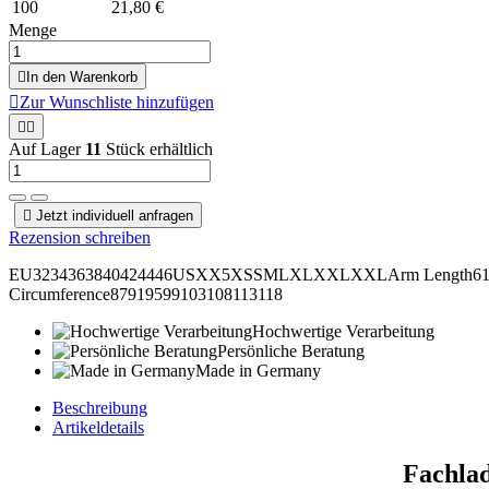
100
21,80 €
Menge

In den Warenkorb

Zur Wunschliste hinzufügen


Auf Lager
11
Stück erhältlich

Jetzt individuell anfragen
Rezension schreiben
EU3234363840424446USXX5XSSMLXLXXLXXLArm Length6161,562
Circumference87919599103108113118
Hochwertige Verarbeitung
Persönliche Beratung
Made in Germany
Beschreibung
Artikeldetails
Fachlad