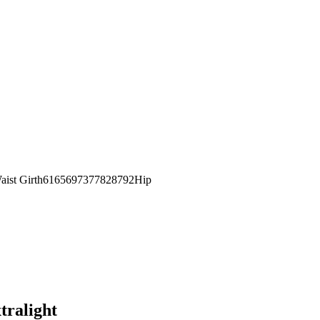
st Girth6165697377828792Hip
tralight