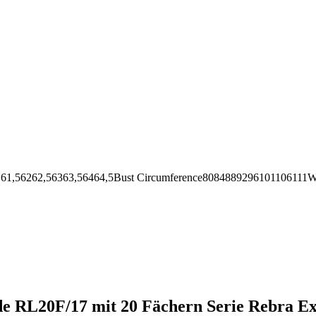
62,56363,56464,5Bust Circumference8084889296101106111Wai
e RL20F/17 mit 20 Fächern Serie Rebra Ex