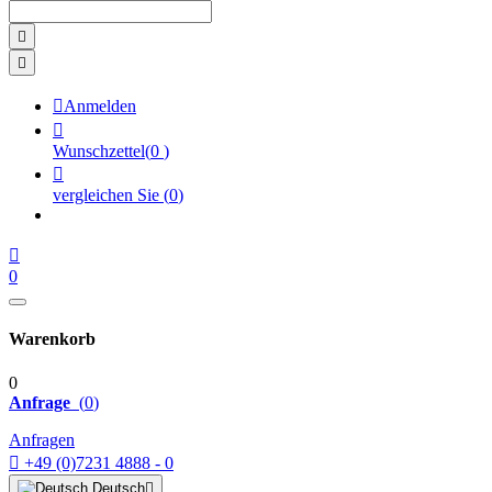



Anmelden

Wunschzettel
(
0
)

vergleichen Sie
(
0
)

0
Warenkorb
0
Anfrage
(
0
)
Anfragen

+49 (0)7231 4888 - 0
Deutsch
