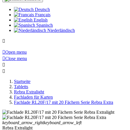
Deutsch
Français
English
Spanisch
Niederländisch


Open menu

Close menu


Startseite
Tabletts
Rebra Extralight
Fachladen für Karten
Fachlade RL20F/17 mit 20 Fächern Serie Rebra Extra
keyboard_arrow_right
keyboard_arrow_left
Rebra Extralight