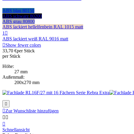
ABS blau 80150
ABS schwarz 80200
ABS grau 80800
ABS lackiert hellelfenbein RAL 1015 matt
1

ABS lackiert weiß RAL 9016 matt

Show fewer colors
33,70 €
per Stück
per Stück
Höhe:
27 mm
Außenmaß:
200x270 mm


Zur Wunschliste hinzufügen



Schnellansicht