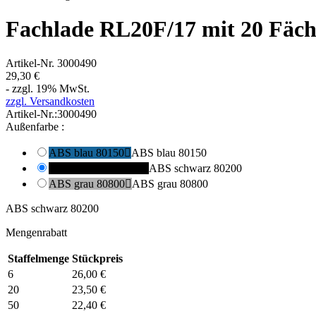
Fachlade RL20F/17 mit 20 Fäch
Artikel-Nr.
3000490
29,30 €
- zzgl. 19% MwSt.
zzgl. Versandkosten
Artikel-Nr.:
3000490
Außenfarbe :
ABS blau 80150

ABS blau 80150
ABS schwarz 80200

ABS schwarz 80200
ABS grau 80800

ABS grau 80800
ABS schwarz 80200
Mengenrabatt
Staffelmenge
Stückpreis
6
26,00 €
20
23,50 €
50
22,40 €