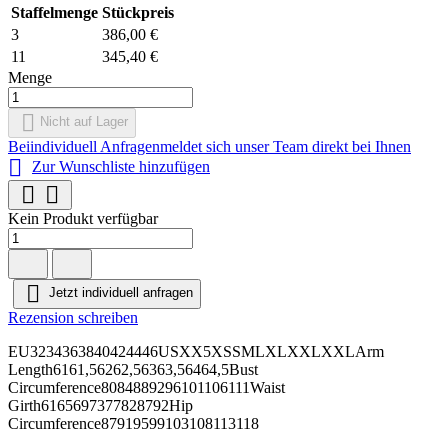
Staffelmenge
Stückpreis
3
386,00 €
11
345,40 €
Menge

Nicht auf Lager
Bei
individuell Anfragen
meldet sich unser Team direkt bei Ihnen

Zur Wunschliste hinzufügen


Kein Produkt verfügbar

Jetzt individuell anfragen
Rezension schreiben
EU3234363840424446USXX5XSSMLXLXXLXXLArm
Length6161,56262,56363,56464,5Bust
Circumference8084889296101106111Waist
Girth6165697377828792Hip
Circumference87919599103108113118