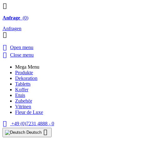

Anfrage
(
0
)
Anfragen


Open menu

Close menu
Mega Menu
Produkte
Dekoration
Tabletts
Koffer
Etuis
Zubehör
Vitrinen
Fleur de Luxe

+49 (0)7231 4888 - 0

Deutsch