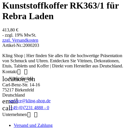
Kunststoffkoffer RK363/1 für
Rebra Laden
413,80 €
- zzgl. 19% MwSt.
zzgl. Versandkosten
Artikel-Nr.:
2000203
Kling Shop | Hier finden Sie alles für die hochwertige Präsentation
von Schmuck und Uhren. Entdecken Sie Vitrinen, Dekorationen,
Etuis, Tabletts und Koffer | Direkt vom Hersteller aus Deutschland.


Kontakt
location_on
Kling GmbH
Carl-Benz-Str. 14-16
75217 Birkenfeld
Deutschland
email
service@kling-shop.de
call
+49 (0)7231 4888 - 0


Unternehmen
Versand und Zahlung