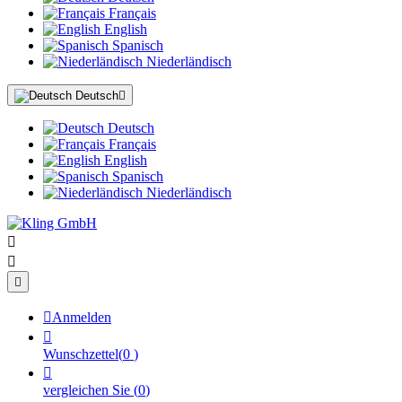
Français
English
Spanisch
Niederländisch
Deutsch

Deutsch
Français
English
Spanisch
Niederländisch




Anmelden

Wunschzettel
(
0
)

vergleichen Sie
(
0
)