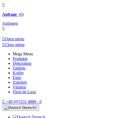

Anfrage
(
0
)
Anfragen


Open menu

Close menu
Mega Menu
Produkte
Dekoration
Tabletts
Koffer
Etuis
Zubehör
Vitrinen
Fleur de Luxe

+49 (0)7231 4888 - 0
Deutsch

Deutsch