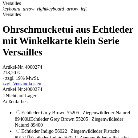
keyboard_arrow_right
keyboard_arrow_left
Versailles
Ohrschmucketui aus Echtleder
mit Winkelkarte klein Serie
Versailles
Artikel-Nr.
4000274
218,20 €
- zzgl. 19% MwSt.
zzgl. Versandkosten
Artikel-Nr.:
4000274

Nicht auf Lager
Außenfarbe :
Echtleder Grey Brown 55205 | Ziegenwildleder Naturel
89400

Echtleder Grey Brown 55205 | Ziegenwildleder
Naturel 89400
Echtleder Indigo 56022 | Ziegenwildleder Pistache
89171

Echtleder Indigo 56022 | Ziegenwildleder Pistache