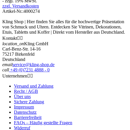
- zzgl. 19% MwSt.
zzgl. Versandkosten
Artikel-Nr.:
4000274
Kling Shop | Hier finden Sie alles für die hochwertige Präsentation
von Schmuck und Uhren. Entdecken Sie Vitrinen, Dekorationen,
Etuis, Tabletts und Koffer | Direkt vom Hersteller aus Deutschland.
Kontakt


location_on
Kling GmbH
Carl-Benz-Str. 14-16
75217 Birkenfeld
Deutschland
email
service@kling-shop.de
call
+49 (0)7231 4888 - 0
Unternehmen


Versand und Zahlung
Recht / AGB
Über uns
Sichere Zahlung
Impressum
Datenschutz
Barrierefreiheit
FAQs – Häufig gestellte Fragen
Widerruf