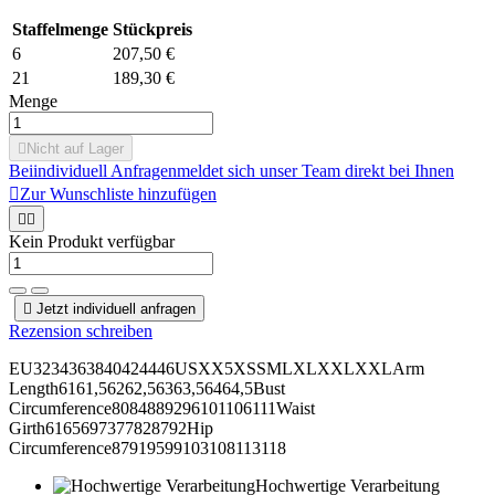
Staffelmenge
Stückpreis
6
207,50 €
21
189,30 €
Menge

Nicht auf Lager
Bei
individuell Anfragen
meldet sich unser Team direkt bei Ihnen

Zur Wunschliste hinzufügen


Kein Produkt verfügbar

Jetzt individuell anfragen
Rezension schreiben
EU3234363840424446USXX5XSSMLXLXXLXXLArm
Length6161,56262,56363,56464,5Bust
Circumference8084889296101106111Waist
Girth6165697377828792Hip
Circumference87919599103108113118
Hochwertige Verarbeitung