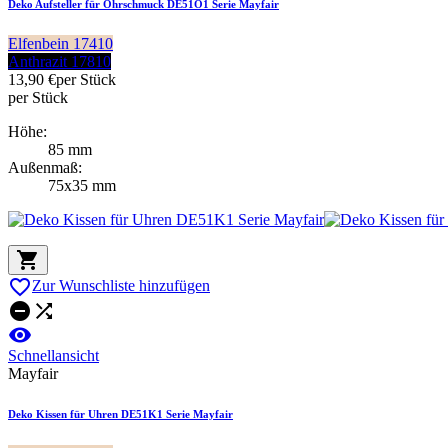
Deko Aufsteller für Ohrschmuck DE51O1 Serie Mayfair
Elfenbein 17410
Anthrazit 17810
13,90 €
per Stück
per Stück
Höhe:
85 mm
Außenmaß:
75x35 mm


Zur Wunschliste hinzufügen



Schnellansicht
Mayfair
Deko Kissen für Uhren DE51K1 Serie Mayfair