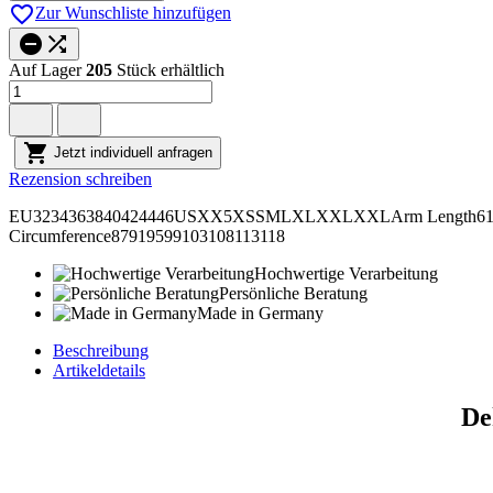

Zur Wunschliste hinzufügen


Auf Lager
205
Stück erhältlich

Jetzt individuell anfragen
Rezension schreiben
EU3234363840424446USXX5XSSMLXLXXLXXLArm Length6161,562
Circumference87919599103108113118
Hochwertige Verarbeitung
Persönliche Beratung
Made in Germany
Beschreibung
Artikeldetails
De