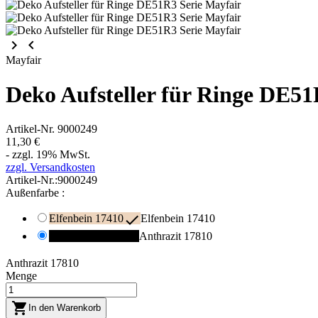
keyboard_arrow_right
keyboard_arrow_left
Mayfair
Deko Aufsteller für Ringe DE51
Artikel-Nr.
9000249
11,30 €
- zzgl. 19% MwSt.
zzgl. Versandkosten
Artikel-Nr.:
9000249
Außenfarbe :

Elfenbein 17410
Elfenbein 17410

Anthrazit 17810
Anthrazit 17810
Anthrazit 17810
Menge

In den Warenkorb