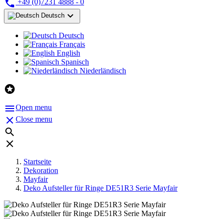

+49 (0)7231 4888 - 0

Deutsch
Deutsch
Français
English
Spanisch
Niederländisch


Open menu

Close menu


Startseite
Dekoration
Mayfair
Deko Aufsteller für Ringe DE51R3 Serie Mayfair