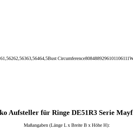
62,56363,56464,5Bust Circumference8084889296101106111Wai
ko Aufsteller für Ringe DE51R3 Serie Mayf
Maßangaben (Länge L x Breite B x Höhe H):