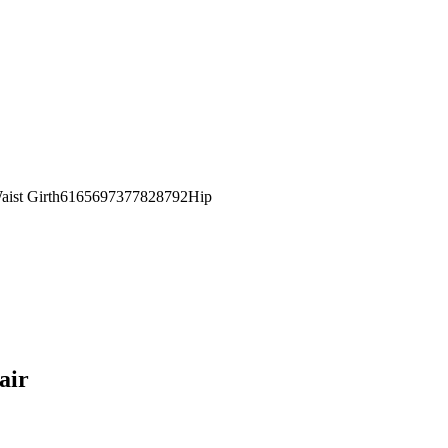
st Girth6165697377828792Hip
air