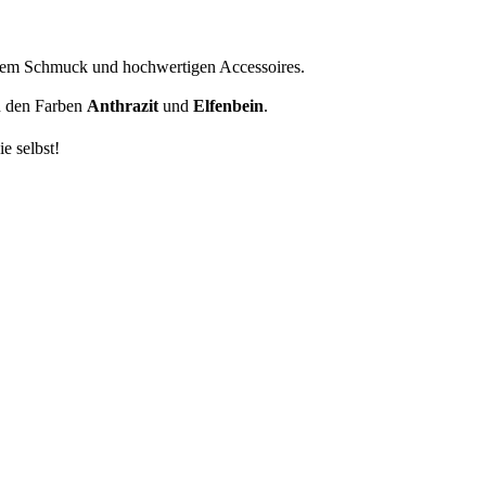
 edlem Schmuck und hochwertigen Accessoires.
n den Farben
Anthrazit
und
Elfenbein
.
e selbst!