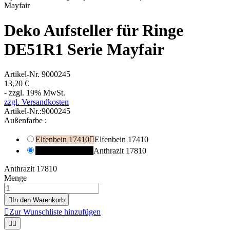
Mayfair
Deko Aufsteller für Ringe
DE51R1 Serie Mayfair
Artikel-Nr.
9000245
13,20 €
- zzgl. 19% MwSt.
zzgl. Versandkosten
Artikel-Nr.:
9000245
Außenfarbe :
Elfenbein 17410

Elfenbein 17410
Anthrazit 17810

Anthrazit 17810
Anthrazit 17810
Menge

In den Warenkorb

Zur Wunschliste hinzufügen

