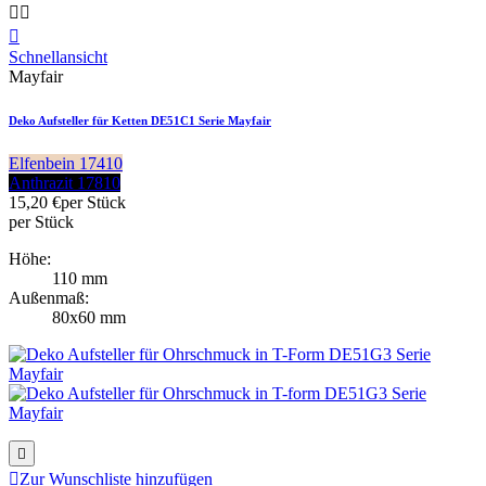



Schnellansicht
Mayfair
Deko Aufsteller für Ketten DE51C1 Serie Mayfair
Elfenbein 17410
Anthrazit 17810
15,20 €
per Stück
per Stück
Höhe:
110 mm
Außenmaß:
80x60 mm


Zur Wunschliste hinzufügen