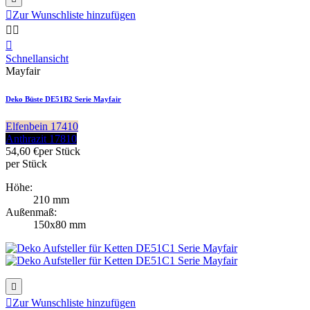

Zur Wunschliste hinzufügen



Schnellansicht
Mayfair
Deko Büste DE51B2 Serie Mayfair
Elfenbein 17410
Anthrazit 17810
54,60 €
per Stück
per Stück
Höhe:
210 mm
Außenmaß:
150x80 mm


Zur Wunschliste hinzufügen