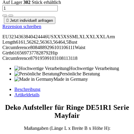
Auf Lager
302
Stück erhältlich

Jetzt individuell anfragen
Rezension schreiben
EU3234363840424446USXX5XSSMLXLXXLXXLArm
Length6161,56262,56363,56464,5Bust
Circumference8084889296101106111Waist
Girth6165697377828792Hip
Circumference87919599103108113118
Hochwertige Verarbeitung
Persönliche Beratung
Made in Germany
Beschreibung
Artikeldetails
Deko Aufsteller für Ringe DE51R1 Serie
Mayfair
Maßangaben (Länge L x Breite B x Höhe H):