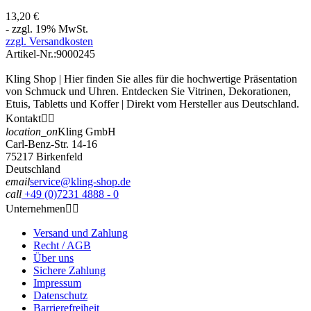
13,20 €
- zzgl. 19% MwSt.
zzgl. Versandkosten
Artikel-Nr.:
9000245
Kling Shop | Hier finden Sie alles für die hochwertige Präsentation
von Schmuck und Uhren. Entdecken Sie Vitrinen, Dekorationen,
Etuis, Tabletts und Koffer | Direkt vom Hersteller aus Deutschland.
Kontakt


location_on
Kling GmbH
Carl-Benz-Str. 14-16
75217 Birkenfeld
Deutschland
email
service@kling-shop.de
call
+49 (0)7231 4888 - 0
Unternehmen


Versand und Zahlung
Recht / AGB
Über uns
Sichere Zahlung
Impressum
Datenschutz
Barrierefreiheit