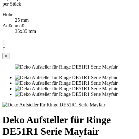
per Stück
Höhe:
25 mm
Außenmaß:
35x35 mm


×
Deko Aufsteller für Ringe
DE51R1 Serie Mayfair