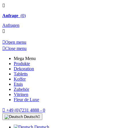

Anfrage
(
0
)
Anfragen


Open menu

Close menu
Mega Menu
Produkte
Dekoration
Tabletts
Koffer
Etuis
Zubehör
Vitrinen
Fleur de Luxe

+49 (0)7231 4888 - 0
Deutsch

Deutsch