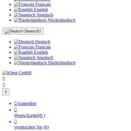
Français
English
Spanisch
Niederländisch
Deutsch

Deutsch
Français
English
Spanisch
Niederländisch




Anmelden

Wunschzettel
(
0
)

vergleichen Sie
(
0
)