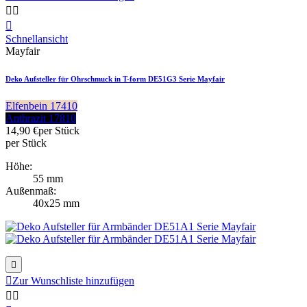



Schnellansicht
Mayfair
Deko Aufsteller für Ohrschmuck in T-form DE51G3 Serie Mayfair
Elfenbein 17410
Anthrazit 17810
14,90 €
per Stück
per Stück
Höhe:
55 mm
Außenmaß:
40x25 mm


Zur Wunschliste hinzufügen

