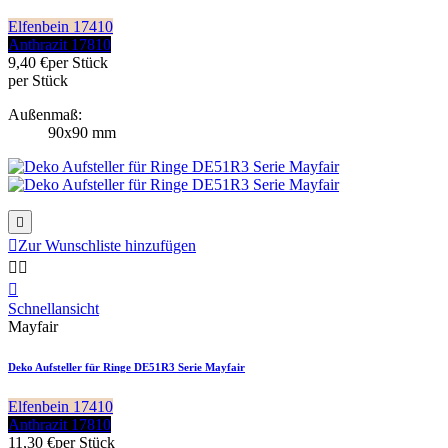
Elfenbein 17410
Anthrazit 17810
9,40 €
per Stück
per Stück
Außenmaß:
90x90 mm


Zur Wunschliste hinzufügen



Schnellansicht
Mayfair
Deko Aufsteller für Ringe DE51R3 Serie Mayfair
Elfenbein 17410
Anthrazit 17810
11,30 €
per Stück