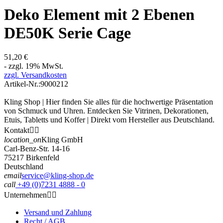
Deko Element mit 2 Ebenen
DE50K Serie Cage
51,20 €
- zzgl. 19% MwSt.
zzgl. Versandkosten
Artikel-Nr.:
9000212
Kling Shop | Hier finden Sie alles für die hochwertige Präsentation
von Schmuck und Uhren. Entdecken Sie Vitrinen, Dekorationen,
Etuis, Tabletts und Koffer | Direkt vom Hersteller aus Deutschland.
Kontakt


location_on
Kling GmbH
Carl-Benz-Str. 14-16
75217 Birkenfeld
Deutschland
email
service@kling-shop.de
call
+49 (0)7231 4888 - 0
Unternehmen


Versand und Zahlung
Recht / AGB