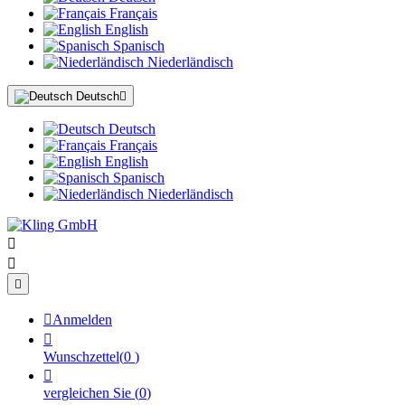
Français
English
Spanisch
Niederländisch
Deutsch

Deutsch
Français
English
Spanisch
Niederländisch




Anmelden

Wunschzettel
(
0
)

vergleichen Sie
(
0
)