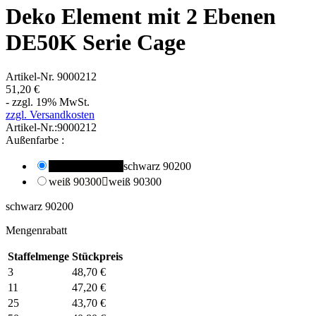
Deko Element mit 2 Ebenen
DE50K Serie Cage
Artikel-Nr.
9000212
51,20 €
- zzgl. 19% MwSt.
zzgl. Versandkosten
Artikel-Nr.:
9000212
Außenfarbe :
schwarz 90200

schwarz 90200
weiß 90300

weiß 90300
schwarz 90200
Mengenrabatt
Staffelmenge
Stückpreis
3
48,70 €
11
47,20 €
25
43,70 €