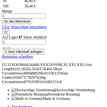
50
40,80 €
100
38,40 €
Menge

In den Warenkorb

Zur Wunschliste hinzufügen


Auf Lager
87
Stück erhältlich

Jetzt individuell anfragen
Rezension schreiben
EU3234363840424446USXX5XSSMLXLXXLXXLArm
Length6161,56262,56363,56464,5Bust
Circumference8084889296101106111Waist
Girth6165697377828792Hip
Circumference87919599103108113118
Hochwertige Verarbeitung
Persönliche Beratung
Made in Germany
Beschreibung