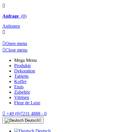

Anfrage
(
0
)
Anfragen


Open menu

Close menu
Mega Menu
Produkte
Dekoration
Tabletts
Koffer
Etuis
Zubehör
Vitrinen
Fleur de Luxe

+49 (0)7231 4888 - 0
Deutsch

Deutsch