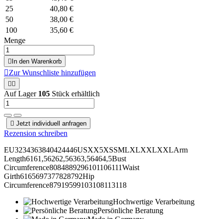
25
40,80 €
50
38,00 €
100
35,60 €
Menge

In den Warenkorb

Zur Wunschliste hinzufügen


Auf Lager
105
Stück erhältlich

Jetzt individuell anfragen
Rezension schreiben
EU3234363840424446USXX5XSSMLXLXXLXXLArm
Length6161,56262,56363,56464,5Bust
Circumference8084889296101106111Waist
Girth6165697377828792Hip
Circumference87919599103108113118
Hochwertige Verarbeitung
Persönliche Beratung