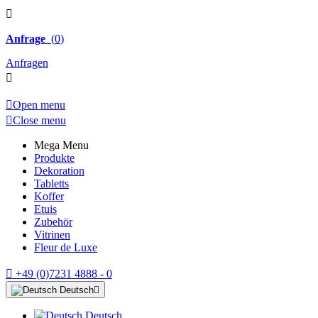

Anfrage
(
0
)
Anfragen


Open menu

Close menu
Mega Menu
Produkte
Dekoration
Tabletts
Koffer
Etuis
Zubehör
Vitrinen
Fleur de Luxe

+49 (0)7231 4888 - 0
Deutsch

Deutsch