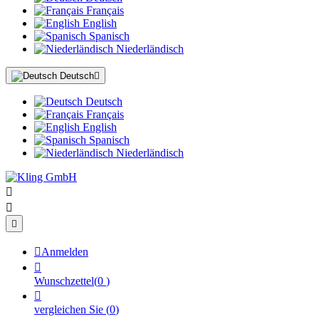
Français
English
Spanisch
Niederländisch
Deutsch

Deutsch
Français
English
Spanisch
Niederländisch




Anmelden

Wunschzettel
(
0
)

vergleichen Sie
(
0
)