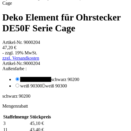
Cage
Deko Element für Ohrstecker
DE50F Serie Cage
Artikel-Nr.
9000204
47,20 €
- zzgl. 19% MwSt.
zzgl. Versandkosten
Artikel-Nr.:
9000204
Außenfarbe :
schwarz 90200

schwarz 90200
weiß 90300

weiß 90300
schwarz 90200
Mengenrabatt
Staffelmenge
Stückpreis
3
45,10 €
11
43,40 €