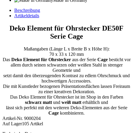
Made in Germany
Beschreibung
Artikeldetails
Deko Element für Ohrstecker DE50F
Serie Cage
Maßangaben (Länge L x Breite B x Höhe H):
70 x 33 x 120 mm
Das
Deko Element für Ohrstecker
aus der Serie
Cage
besticht vor
allem durch seinen schwarzen oder weißen Stahl in strenger
Geometrie
und
setzt damit den überzeugenden Kontrast zu edlem Ohrschmuck und
hochwertigen Accessoires.
Die mit Kunstleder bezogenen Präsentationsflächen lassen Freiraum
zu einer kreativen Dekoration.
Das Deko Element für Ohrstecker ist im Shop in den Farben
schwarz matt
und
weiß matt
erhältlich und
lässt sich perfekt mit den weiteren Deko-Elementen aus der Serie
Cage
kombinieren.
Artikel-Nr.
9000204
Auf Lager
105 Artikel