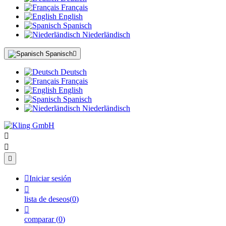
Français
English
Spanisch
Niederländisch
Spanisch

Deutsch
Français
English
Spanisch
Niederländisch




Iniciar sesión

lista de deseos
(
0
)

comparar
(
0
)