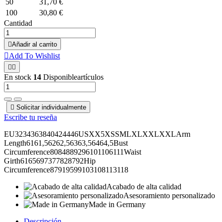
50
31,70 €
100
30,80 €
Cantidad

Añadir al carrito

Add To Wishlist


En stock
14
Disponibleartículos

Solicitar individualmente
Escribe tu reseña
EU3234363840424446USXX5XSSMLXLXXLXXLArm
Length6161,56262,56363,56464,5Bust
Circumference8084889296101106111Waist
Girth6165697377828792Hip
Circumference87919599103108113118
Acabado de alta calidad
Asesoramiento personalizado
Made in Germany
Descripción