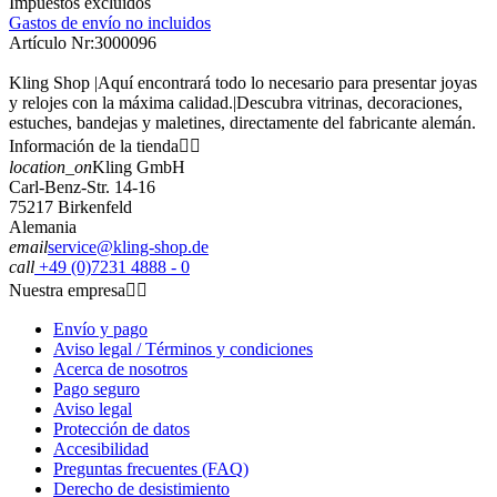
Impuestos excluidos
Gastos de envío no incluidos
Artículo Nr:
3000096
Kling Shop |Aquí encontrará todo lo necesario para presentar joyas
y relojes con la máxima calidad.|Descubra vitrinas, decoraciones,
estuches, bandejas y maletines, directamente del fabricante alemán.
Información de la tienda


location_on
Kling GmbH
Carl-Benz-Str. 14-16
75217 Birkenfeld
Alemania
email
service@kling-shop.de
call
+49 (0)7231 4888 - 0
Nuestra empresa


Envío y pago
Aviso legal / Términos y condiciones
Acerca de nosotros
Pago seguro
Aviso legal
Protección de datos
Accesibilidad
Preguntas frecuentes (FAQ)
Derecho de desistimiento