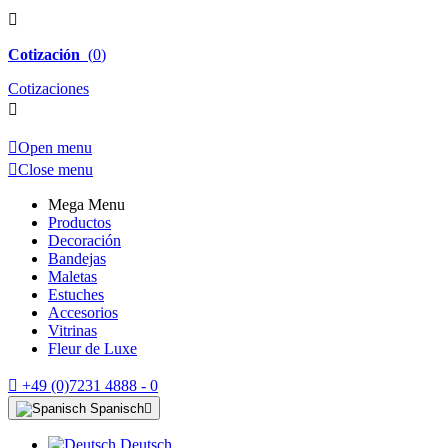

Cotización
(
0
)
Cotizaciones


Open menu

Close menu
Mega Menu
Productos
Decoración
Bandejas
Maletas
Estuches
Accesorios
Vitrinas
Fleur de Luxe

+49 (0)7231 4888 - 0
Spanisch

Deutsch