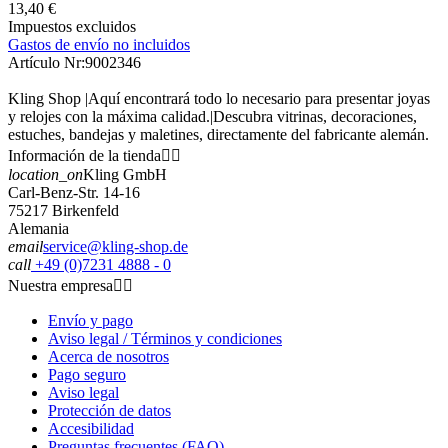
13,40 €
Impuestos excluidos
Gastos de envío no incluidos
Artículo Nr:
9002346
Kling Shop |Aquí encontrará todo lo necesario para presentar joyas
y relojes con la máxima calidad.|Descubra vitrinas, decoraciones,
estuches, bandejas y maletines, directamente del fabricante alemán.
Información de la tienda


location_on
Kling GmbH
Carl-Benz-Str. 14-16
75217 Birkenfeld
Alemania
email
service@kling-shop.de
call
+49 (0)7231 4888 - 0
Nuestra empresa


Envío y pago
Aviso legal / Términos y condiciones
Acerca de nosotros
Pago seguro
Aviso legal
Protección de datos
Accesibilidad
Preguntas frecuentes (FAQ)