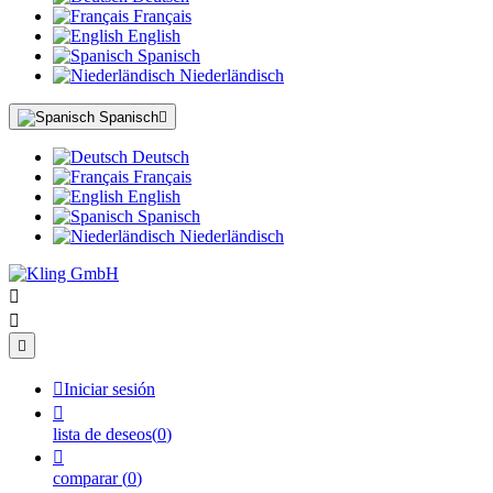
Français
English
Spanisch
Niederländisch
Spanisch

Deutsch
Français
English
Spanisch
Niederländisch




Iniciar sesión

lista de deseos
(
0
)

comparar
(
0
)