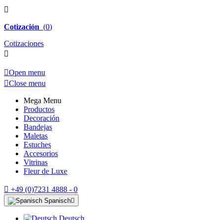

Cotización
(
0
)
Cotizaciones


Open menu

Close menu
Mega Menu
Productos
Decoración
Bandejas
Maletas
Estuches
Accesorios
Vitrinas
Fleur de Luxe

+49 (0)7231 4888 - 0
Spanisch

Deutsch