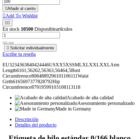

Añadir al carrito

Add To Wishlist


En stock
10500
Disponibleartículos

Solicitar individualmente
Escribe tu reseña
EU3234363840424446USXX5XSSMLXLXXLXXLArm
Length6161,56262,56363,56464,5Bust
Circumference8084889296101106111Waist
Girth6165697377828792Hip
Circumference87919599103108113118
Acabado de alta calidad
Asesoramiento personalizado
Made in Germany
Descripción
Detalles del producto
Etiqueta de hilo estándar 0/166 blanco